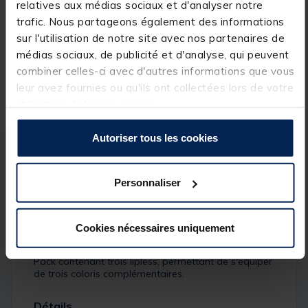
relatives aux médias sociaux et d'analyser notre
trafic. Nous partageons également des informations
13,
sur l'utilisation de notre site avec nos partenaires de
Ajouter a
99 €
médias sociaux, de publicité et d'analyse, qui peuvent
Expédition sous 24 h
combiner celles-ci avec d'autres informations que vous
leur avez fournies ou qu'ils ont collectées lors de votre
utilisation de leurs services.
Autoriser tous les cookies
Description
Spécifications
Personnaliser
Description & détails
Cookies nécessaires uniquement
Description
Pack contenant trois lipless, permettant de s'équiper
de trois coloris complémentaires.
Détails