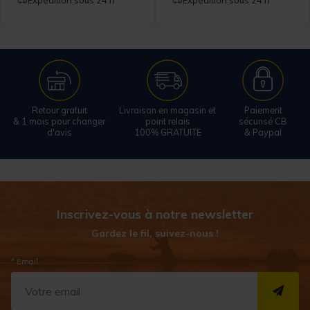
Retour gratuit
Livraison en magasin et
Paiement
& 1 mois pour changer
point relais
sécurisé CB
d'avis
100% GRATUITE
& Paypal
Inscrivez-vous à notre newsletter
Gardez le fil, suivez-nous !
* Email
S''I