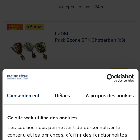
Expédition sous 24 h
1
ER
PRIX
BZONE
Pack Bzone STK Chatterbait (x3)
14,
Ajouter a
99 €
Expédition sous 24 h
Consentement
Détails
À propos des cookies
VERSUS
Ce site web utilise des cookies.
Boite Versus VS-3020NDDM
25.5X19X6cm
Les cookies nous permettent de personnaliser le
contenu et les annonces, d'offrir des fonctionnalités