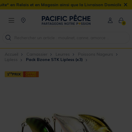
×
et en Magasin ainsi que la Livraison Domicile offerte dès 90€
0
Accueil
Carnassier
Leurres
Poissons Nageurs
Lipless
Pack Bzone STK Lipless (x3)
1
ER
PRIX