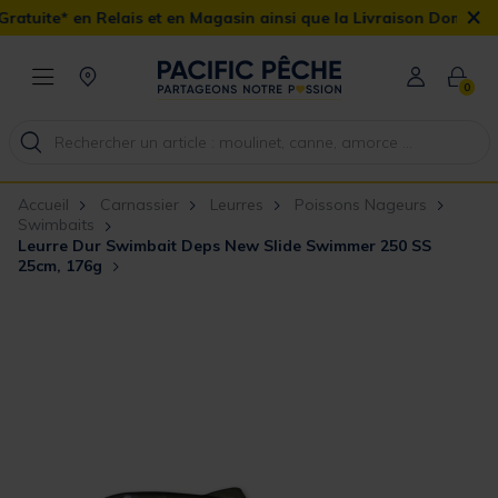
×
lais et en Magasin ainsi que la Livraison Domicile offerte dès 90€
0
Accueil
Carnassier
Leurres
Poissons Nageurs
Swimbaits
Leurre Dur Swimbait Deps New Slide Swimmer 250 SS
25cm, 176g