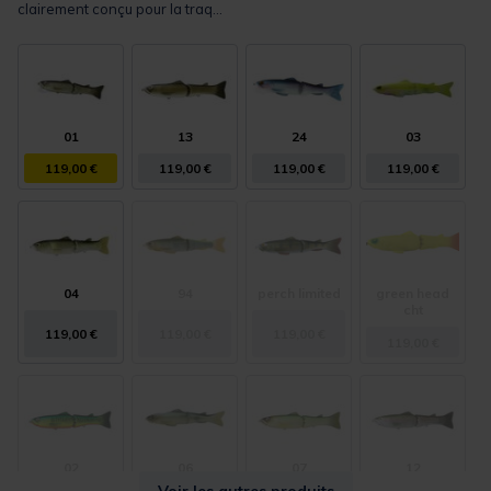
clairement conçu pour la traq...
01
13
24
03
119,00 €
119,00 €
119,00 €
119,00 €
04
94
perch limited
green head
cht
119,00 €
119,00 €
119,00 €
119,00 €
02
06
07
12
Voir les autres produits