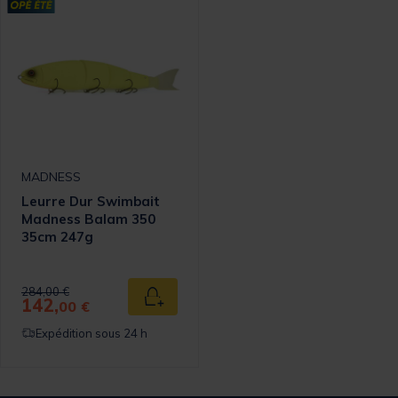
MADNESS
Leurre Dur Swimbait
Madness Balam 350
35cm 247g
Price reduced from
to
284,00 €
142,
Ajouter au panier
00 €
Expédition sous 24 h