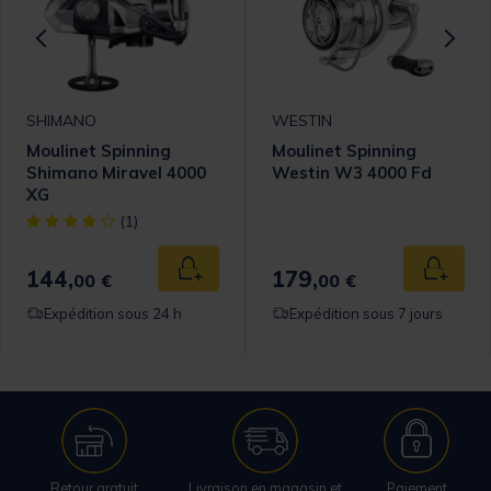
SHIMANO
WESTIN
Moulinet Spinning
Moulinet Spinning
Shimano Miravel 4000
Westin W3 4000 Fd
XG
[object Object] out of 5 Customer Rating
(1)
144,
179,
 au panier
Ajouter au panier
Ajouter
00 €
00 €
Expédition sous 24 h
Expédition sous 7 jours
Retour gratuit
Livraison en magasin et
Paiement