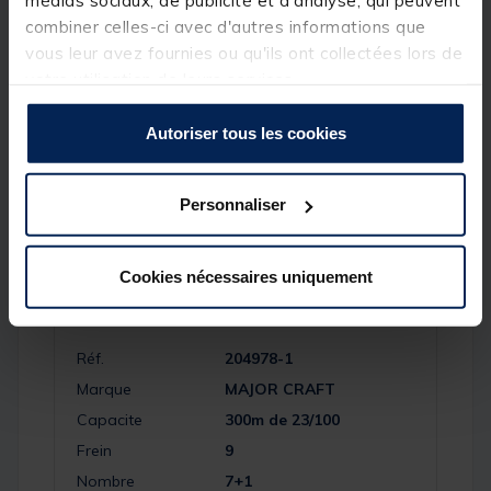
médias sociaux, de publicité et d'analyse, qui peuvent
BOBINE
ALUMINIUM
combiner celles-ci avec d'autres informations que
Détails
vous leur avez fournies ou qu'ils ont collectées lors de
Caractéristiques du
Ceana 4000
:
votre utilisation de leurs services.
Ratio : 6:2.1
Poids : 275g
Autoriser tous les cookies
Récupération par tour de manivelle : 93cm
Puissance max de frein : 9kg
Personnaliser
Cookies nécessaires uniquement
Spécifications
Réf.
204978-1
Marque
MAJOR CRAFT
Capacite
300m de 23/100
Frein
9
Nombre
7+1