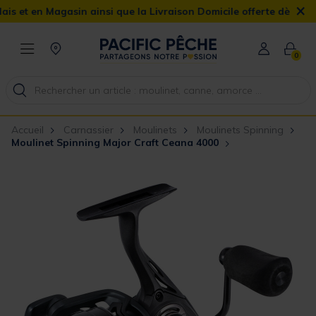
×
 en Magasin ainsi que la Livraison Domicile offerte dès 90€
0
Accueil
Carnassier
Moulinets
Moulinets Spinning
Moulinet Spinning Major Craft Ceana 4000