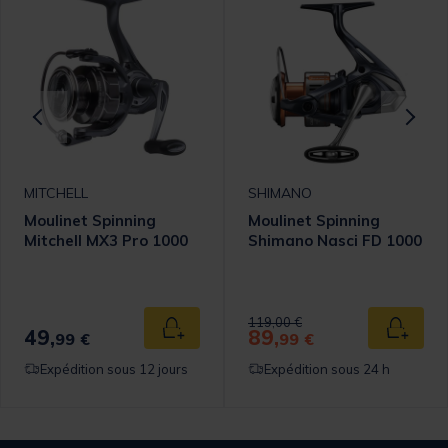
MITCHELL
SHIMANO
Moulinet Spinning
Moulinet Spinning
Mitchell MX3 Pro 1000
Shimano Nasci FD 1000
Price reduced from
to
119,00 €
49,
89,
 au panier
Ajouter au panier
Ajouter
99 €
99 €
Expédition sous 12 jours
Expédition sous 24 h