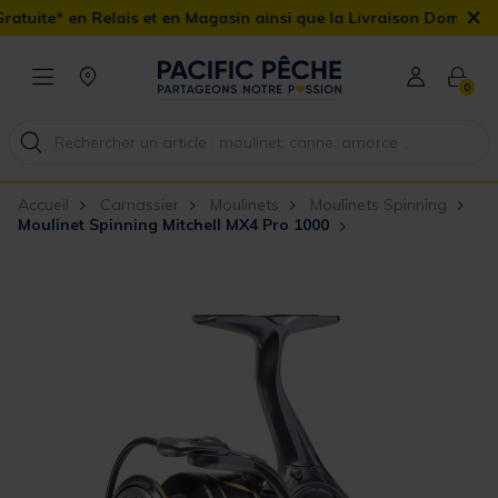
×
lais et en Magasin ainsi que la Livraison Domicile offerte dès 90€
0
Accueil
Carnassier
Moulinets
Moulinets Spinning
Moulinet Spinning Mitchell MX4 Pro 1000