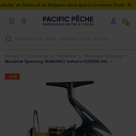
×
s et en Magasin ainsi que la Livraison Domicile offerte dès 90€
0
Accueil
Carnassier
Moulinets
Moulinets Spinning
Moulinet Spinning SHIMANO Sahara FJ2500S HG
-15%