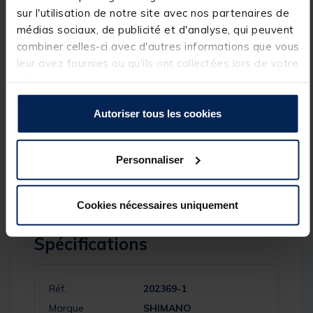
plus élevé, ceci est un plus pour tous les
sur l'utilisation de notre site avec nos partenaires de
propriétaires de Sahara. Utilisez ce moulinet sur les
médias sociaux, de publicité et d'analyse, qui peuvent
cannes spinning les plus légères et vous apprécierez
l'équilibre du corps G-Free.
combiner celles-ci avec d'autres informations que vous
leur avez fournies ou qu'ils ont collectées lors de votre
Détails
utilisation de leurs services.
Roulement : 4+1
Autoriser tous les cookies
Frein : 4 Kg
Récupération : 91cm
Contenance de lma bobine : 150m en 0.16mm
240 g
Personnaliser
ratio : 6.2:1
Cookies nécessaires uniquement
Spécifications
Réf.
202369-1
Marque
SHIMANO