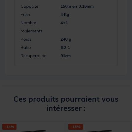
Capacite
150m en 0.16mm
Frein
4 Kg
Nombre
4+1
roulements
Poids
240 g
Ratio
6.2:1
Recuperation
91cm
Ces produits pourraient vous
intéresser :
-14%
-15%