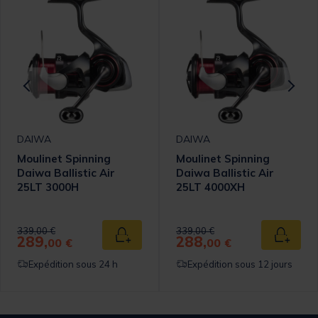
DAIWA
DAIWA
Moulinet Spinning
Moulinet Spinning
Daiwa Ballistic Air
Daiwa Ballistic Air
25LT 3000H
25LT 4000XH
Price reduced from
to
Price reduced from
to
339,00 €
339,00 €
289,
288,
 au panier
Ajouter au panier
Ajouter
00 €
00 €
Expédition sous 24 h
Expédition sous 12 jours