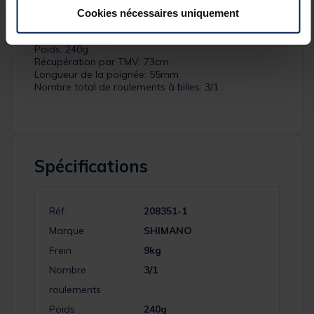
Taille: 2500
Cookies nécessaires uniquement
Ratio: 5
Puissance de frein: 9kg
Poids: 240g
Récupération par TMV: 73cm
Longueur de la poignée: 55mm
Nombre total de roulements à billes: 3/1
Spécifications
Réf.
208351-1
Marque
SHIMANO
Frein
9kg
Nombre
3/1
roulements
Poids
240g