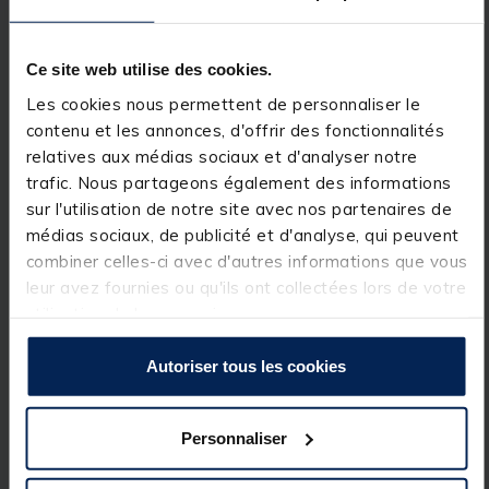
L'une des principales caractéristiques du moulinet
Spinning Shimano Sedona est son système de frein
fluide et fiable. Le frein avant délivre une pression
fluide et constante, permettant aux pêcheurs de
Ce site web utilise des cookies.
remonter facilement leur prise sans craindre une
Les cookies nous permettent de personnaliser le
casse ou une résistance excessive.
contenu et les annonces, d'offrir des fonctionnalités
relatives aux médias sociaux et d'analyser notre
trafic. Nous partageons également des informations
En plus de ses performances, le moulinet Sedona de
Shimano est également très esthétique . Le design
sur l'utilisation de notre site avec nos partenaires de
argenté du moulinet est complété par de légères
médias sociaux, de publicité et d'analyse, qui peuvent
touches dorées, ce qui en fait non seulement un outil
combiner celles-ci avec d'autres informations que vous
fonctionnel mais aussi un accessoire élégant pour
votre matériel de pêche.
leur avez fournies ou qu'ils ont collectées lors de votre
utilisation de leurs services.
Que vous soyez un pêcheur occasionnel, ou un
aguerri, le moulinet spinning Shimano Sedona est un
très bon choix pour vos futures sorties de pêche
Autoriser tous les cookies
Avec ses performances exceptionnelles et sa
fiabilité, c'est un moulinet de confiance pour vous
accompagner au bord de l'eau.
Personnaliser
Détails