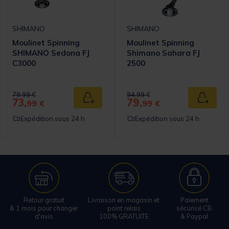
SHIMANO
SHIMANO
Moulinet Spinning
Moulinet Spinning
SHIMANO Sedona FJ
Shimano Sahara FJ
C3000
2500
omer Rating
Price reduced from
to
Price reduced from
to
79,99 €
94,99 €
73,
79,
 au panier
Ajouter au panier
Ajouter
99 €
99 €
Expédition sous 24 h
Expédition sous 24 h
Retour gratuit
Livraison en magasin et
Paiement
& 1 mois pour changer
point relais
sécurisé CB
d'avis
100% GRATUITE
& Paypal