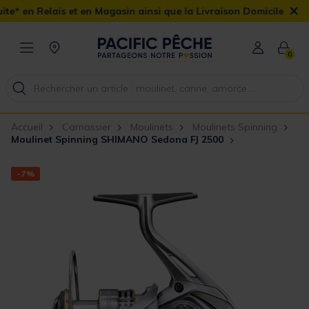
×
 et en Magasin ainsi que la Livraison Domicile offerte dès 90€
0
Accueil
Carnassier
Moulinets
Moulinets Spinning
Moulinet Spinning SHIMANO Sedona FJ 2500
-7%