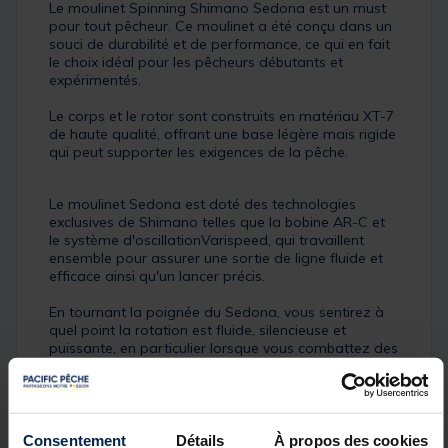
Le moulinet Spinning Shimano Sedona est un must
pour tout pêcheur. Ce moulinet a été conçu dans un
souci de durabilité et de performance, ce qui en fait
le choix idéal pour les pêcheurs débutants et
expérimentés.
Le corps et le rotor sont construits en matériau XT-7
de haute qualité, offrant une base légère mais rigide
qui peut supporter les exigences de la pêche.
Le moulinet Sedona est doté des technologies
exclusives de Shimano telles que la bobine AR-C et
le système d'oscillationVarispeed, qui travaillent
ensemble pour assurer une sortie de ligne fluide et
efficace ainsi qu'un lancer précis.
En tournant la poignée du Sedona, vous sentirez à
quel point la rotation est fluide, silencieuse et
puissante, en particulier lorsque vous combattez des
poissons. Ceci est dû à la combinaison de la
technologie Hagane Gear et de la technologie
SilentDrive.
Consentement
Détails
À propos des cookies