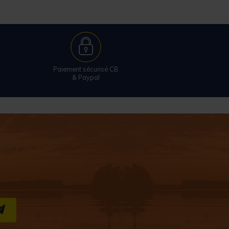
Paiement sécurisé CB
& Paypal
S''INSCRIRE