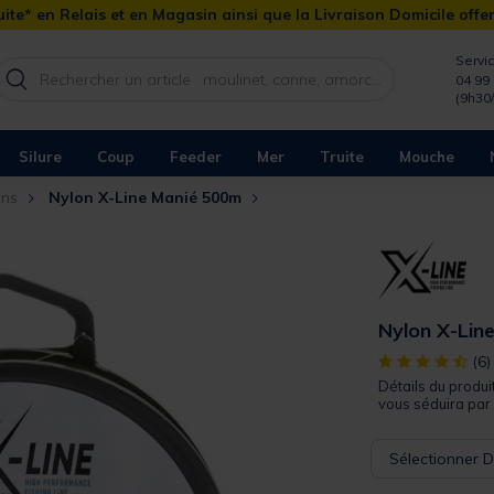
ite* en Relais et en Magasin ainsi que la Livraison Domicile offe
Servic
04 99 
(9h30
Silure
Coup
Feeder
Mer
Truite
Mouche
ns
Nylon X-Line Manié 500m
Nylon X-Lin
[object Object]
(6)
Détails du produi
vous séduira par 
Sélectionner 