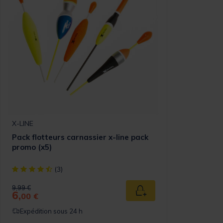
X-LINE
Pack flotteurs carnassier x-line pack
promo (x5)
[object Object] out of 5 Customer Rating
(3)
Price reduced from
to
9,99 €
6,
Ajouter au panier
00 €
Expédition sous 24 h