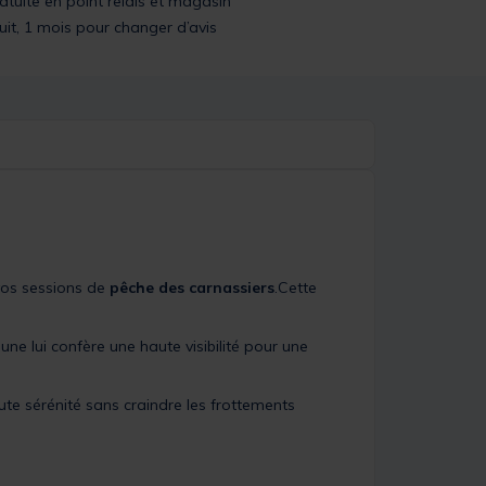
ratuite en point relais et magasin
uit, 1 mois pour changer d’avis
vos sessions de
pêche des carnassiers
.Cette
ne lui confère une haute visibilité pour une
ute sérénité sans craindre les frottements