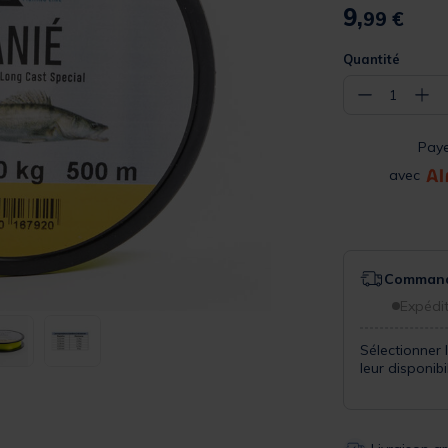
9,
99 €
Quantité
−
+
1
Pay
avec
Commande
Expédit
Sélectionner 
leur disponib