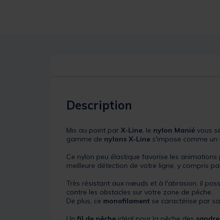
Description
Mis au point par
X-Line
, le
nylon
Manié
vous sé
gamme de
nylons X-Line
s'impose comme un n
Ce nylon peu élastique favorise les animations 
meilleure détection de votre ligne, y compris pa
Très résistant aux nœuds et à l'abrasion, il po
contre les obstacles sur votre zone de pêche.
De plus, ce
monofilament
se caractérise par sa 
Un
fil de pêche
idéal pour la pêche des
sandre