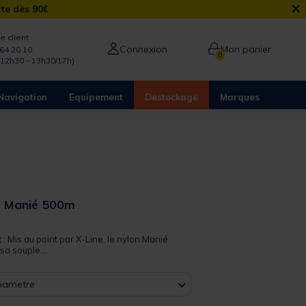
×
rte dès 90€
e client
Connexion
Mon panier
64 20 10
0
/12h30 - 13h30/17h)
Navigation
Equipement
Destockage
Marques
e Manié 500m
 out of 5 Customer Rating
t : Mis au point par X-Line, le nylon Manié
sa souple...
Diametre