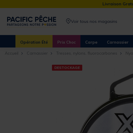
Livraison Gratu
Voir tous nos magasins
Opération Été
Prix Choc
Carpe
Carnassier
Accueil
Carnassier
Tresses, nylons, fluorocarbones
Nyo
DESTOCKAGE