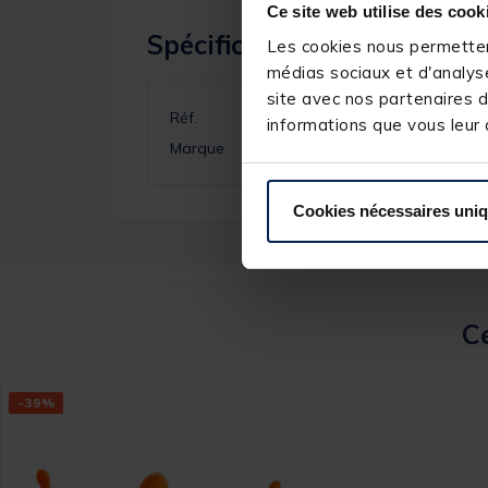
Ce site web utilise des cook
Spécifications
Les cookies nous permettent
médias sociaux et d'analyse
site avec nos partenaires d
Réf.
informations que vous leur a
Marque
Cookies nécessaires uni
Ce
-39%