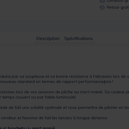
Livraison g
Retour grat
Description
Spécifications
duira par sa souplesse et sa bonne résistance à l'abrasion lors de 
ouveau standard en termes de rapport performance/prix !
précises lors de vos sessions de pêche au mort manié. Sa couleur jau
r temps couvert ou par faible luminosité.
ssède de fait une solidité optimale et vous permettra de pêcher en to
rondeur et favorise de fait les lancers à longue distance.
s
et
brochets
au
mort manié
.