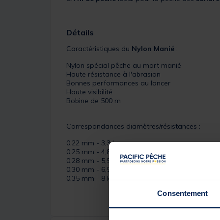
Détails
Caractéristiques du
Nylon Manié
:
Nylon spécial pêche au mort manié
Haute résistance à l'abrasion
Bonnes performances au lancer
Haute visibilité
Bobine de 500 m
Correspondances diamètres/résistances :
0,22 mm - 3,3 kg
0,25 mm - 4,8 kg
0,28 mm - 5,5 kg
0,30 mm - 6,5 kg
0,35 mm - 8 kg
Consentement