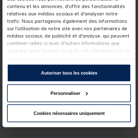
l'hameçon afin de lui apporter un angle plus agresif
contenu et les annonces, d'offrir des fonctionnalités
et améliorer le piquant.
relatives aux médias sociaux et d'analyser notre
Détails
trafic. Nous partageons également des informations
sur l'utilisation de notre site avec nos partenaires de
Vendu par 10
médias sociaux, de publicité et d'analyse, qui peuvent
Taille M pour hameçon de 8 et 6
combiner celles-ci avec d'autres informations que
vous leur avez fournies ou qu'ils ont collectées lors de
Taille L pour hameçon de 4 et 2
votre utilisation de leurs services.
Autoriser tous les cookies
Spécifications
Personnaliser
Réf.
200093-2
Cookies nécessaires uniquement
Marque
MACK2