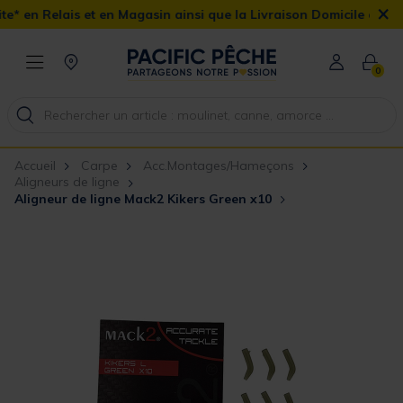
×
 et en Magasin ainsi que la Livraison Domicile offerte dès 90€
0
Accueil
Carpe
Acc.Montages/Hameçons
Aligneurs de ligne
Aligneur de ligne Mack2 Kikers Green x10