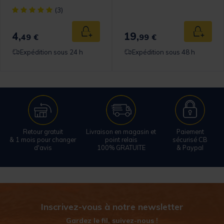
omer Rating
[object Object] out of 5 Customer Rating
(3)
4,
19,
 au panier
Ajouter au panier
Ajouter
49 €
99 €
Expédition sous 24 h
Expédition sous 48 h
Retour gratuit
Livraison en magasin et
Paiement
& 1 mois pour changer
point relais
sécurisé CB
d'avis
100% GRATUITE
& Paypal
Inscrivez-vous à notre newsletter
Gardez le fil, suivez-nous !