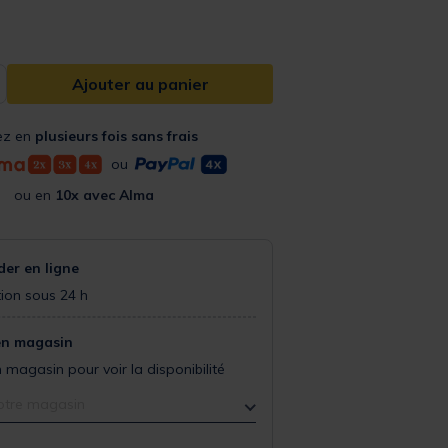
Ajouter au panier
ez en
plusieurs fois sans frais
ou
ou en
10x avec Alma
r en ligne
ion sous 24 h
en magasin
 magasin pour voir la disponibilité
otre magasin