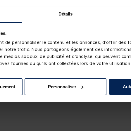
as de ligne lors de pêches rapides ? Et bien grâce aux bas de ligne
 ligne
.
Détails
ark Matter
de chez
Korda
reconnue pour son excellente discrétion 
st munie d'un
widegape barbless
doté d’une large ouverture. A noté
ies.
r les bas de ligne à votre émerillon, escher et le tour est joué.
 de personnaliser le contenu et les annonces, d'offrir des fo
r notre trafic. Nous partageons également des informations s
e médias sociaux, de publicité et d'analyse, qui peuvent comb
vez fournies ou qu'ils ont collectées lors de votre utilisation
quement
Personnaliser
Aut
)