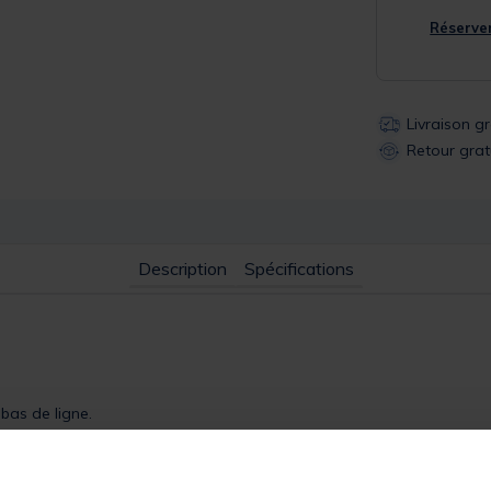
Réserver
Livraison g
Retour grat
Description
Spécifications
bas de ligne.