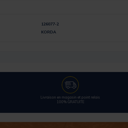
126077-2
KORDA
Livraison en magasin et point relais
100% GRATUITE