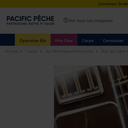
Livraison Gratu
Voir tous nos magasins
Opération Été
Prix Choc
Carpe
Carnassier
Accueil
Carpe
Acc.Montages/Hameçons
Bas de Ligne