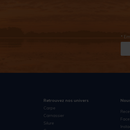
* Em
Retrouvez nos univers
Nous
Carpe
Rece
Carnassier
Face
Silure
Inst