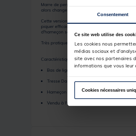
Marre de perdre du temps à confectionner des b
alors changer en quelques secondes de
bas de
Consentement
Cette version est réalisée à partir de la tresse
D
piquer efficacement le poisson, cette version e
d'hameçon sans ardillon.
Ce site web utilise des cook
Très pratique il vous faudra simplement raccorde
Les cookies nous permettent
médias sociaux et d'analyse
site avec nos partenaires d
Caractéristiques :
informations que vous leur a
Bas de ligne déjà monté
Tresse Dark Matter en 20 lbs
Cookies nécessaires uni
Hameçon Widegape Barbless (sans ardillon
Vendu à l'unité