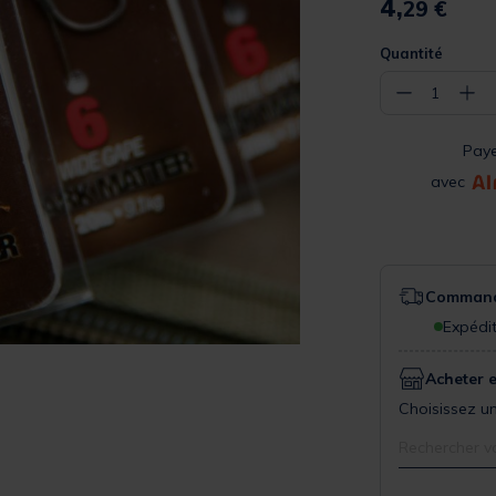
4,
29 €
Quantité
−
+
1
Pay
avec
Commande
Expédit
Acheter 
Choisissez un
Rechercher v