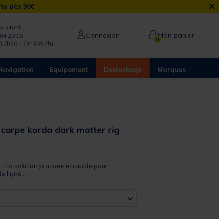
×
rte dès 90€
e client
Connexion
Mon panier
64 20 10
0
/12h30 - 13h30/17h)
Navigation
Equipement
Destockage
Marques
 carpe korda dark matter rig
 out of 5 Customer Rating
 : La solution pratique et rapide pour
 ligne....