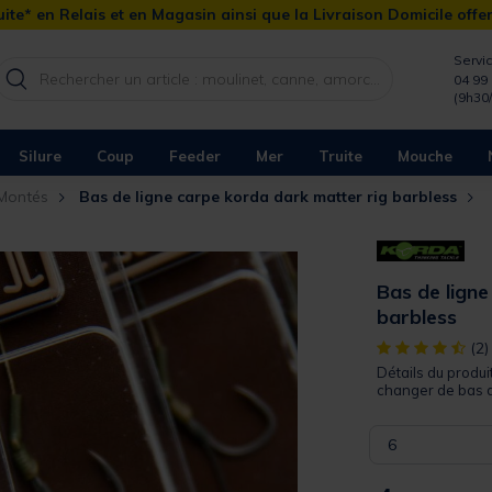
ite* en Relais et en Magasin ainsi que la Livraison Domicile offe
Servic
04 99 
(9h30
Silure
Coup
Feeder
Mer
Truite
Mouche
 Montés
Bas de ligne carpe korda dark matter rig barbless
Bas de ligne
barbless
[object Object]
(2)
Détails du produit
changer de bas de
6