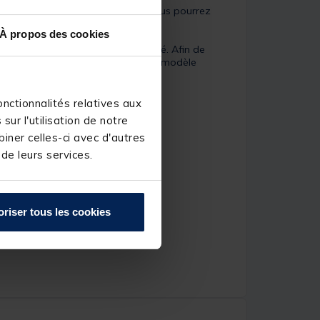
 prêts à l'emploi de chez Korda vous pourrez
À propos des cookies
mais surtout son incroyable densité. Afin de
 que cette version Barbless est un modèle
nctionnalités relatives aux
ur l'utilisation de notre
iner celles-ci avec d'autres
 de leurs services.
oriser tous les cookies