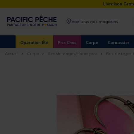
Livraison Gratu
Voir tous nos magasins
Opération Été
Prix Choc
Carpe
Carnassier
Accueil
Carpe
Acc.Montages/Hameçons
Bas de Ligne