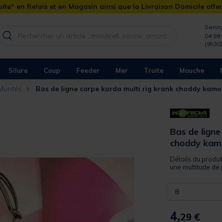
ite* en Relais et en Magasin ainsi que la Livraison Domicile offe
Servic
04 99 
(9h30
Silure
Coup
Feeder
Mer
Truite
Mouche
 Montés
Bas de ligne carpe korda multi rig krank choddy kam
Bas de ligne
choddy kam
Détails du produi
une multitude de 
8
4,
29 €