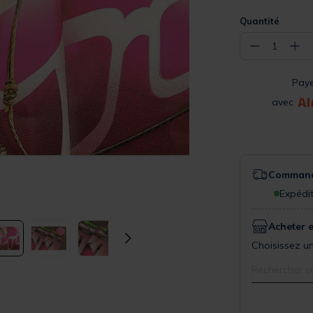
Quantité
−
+
1
Pay
avec
Commande
Expédit
Acheter 
Choisissez un
Rechercher v