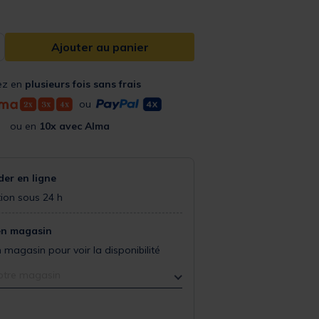
Ajouter au panier
ez en
plusieurs fois sans frais
ou
ou en
10x avec Alma
r en ligne
ion sous 24 h
en magasin
 magasin pour voir la disponibilité
otre magasin