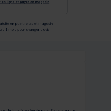
 en ligne et payer en magasin
ratuite en point relais et magasin
uit, 1 mois pour changer d’avis
bas de ligne à portée de main. De plus, en cas