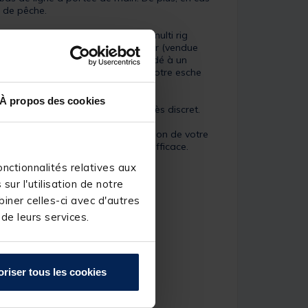
n de pêche.
resse Kamo Korda. Ce montage multi rig
fixer de la pâte plombée Dark Matter (vendue
plus ce montage pourra être raccordé à un
a de pouvoir venir y raccorder votre esche
À propos des cookies
 discrétion de par son coloris très discret.
 parfait piquage lors de l'aspiration de votre
lement il s'avère être pratique et efficace.
nctionnalités relatives aux
ur l'utilisation de notre
iner celles-ci avec d'autres
 de leurs services.
oriser tous les cookies