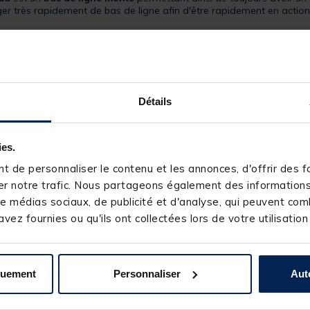
r très rapidement de bas de ligne afin d'être rapidement en actio
dy Kamo
est composé d'un hameçon Krank Choddy et pourvu d'une t
us l’œillet de l'hameçon, vous permettant ainsi de pouvoir venir y 
ment adapté afin d'accueillir une esche flottante ou équilibrée. De 
avec un clip plomb. L'anneau qui compose ce montage vous permettr
Détails
té Korda vous assurera une parfaite résistance ainsi qu'une extrême
t offrant une parfaite présentation de votre esche afin d'assurer un
ies.
orda
risque bien de se retrouver dans plus d'une boite de carpiste tel
 de personnaliser le contenu et les annonces, d'offrir des fo
r notre trafic. Nous partageons également des informations s
e médias sociaux, de publicité et d'analyse, qui peuvent comb
vez fournies ou qu'ils ont collectées lors de votre utilisation
quement
Personnaliser
Aut