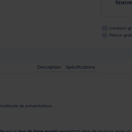
Réserver
Livraison g
Retour grat
Description
Spécifications
 multitude de présentations.
da
est un
bas de ligne monté
permettant ainsi de toujours avoir un 