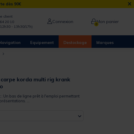
×
rte dès 90€
e client
Connexion
Mon panier
64 20 10
0
/12h30 - 13h30/17h)
Navigation
Equipement
Destockage
Marques
o
 carpe korda multi rig krank
o
t : Un bas de ligne prêt à l'emploi permettant
présentations. ...