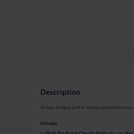
Description
Un bas de ligne prêt à l'emploi permettant une
Détails
Le
Multi Rig Krank Choody Kamo
de chez
Kor