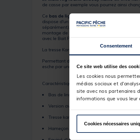
de casse par exemple vous pourrez ainsi change
Ce
bas de ligne monté Multi Rig Krank Choo
dispose d'un petit nœud quelques centimètre so
séparément). Le montage multi rig est parfaite
montage de type hélicoptère comme classique 
avec le Bait Floss Korda (vendu séparément).
Consentement
La tresse Kamo qui compose ce bas de ligne mon
Permettant de pouvoir être employé facilement e
Ce site web utilise des cook
esche par une carpe. Ce
bas de ligne monté K
Les cookies nous permettent
Caractéristiques :
médias sociaux et d'analyse
site avec nos partenaires d
Bas de linge monté
informations que vous leur a
Version avec ardillon
Tresse kamo
Cookies nécessaires uni
Hameçon krank choddy
Equipé d'un émerillon black