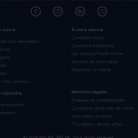
 suivre
À votre service
Contactez-nous
voir nos newsletters
Questions fréquentes
book
Les services Pacific Pêche
agram
Services de réservation
dIn
Retourner un article
ube
- Nos conseils
Mentions légales
 rejoindre
Politique de confidentialité
ir franchisé
Conditions générales de Vente
utement
Information livraison
*Conditions de nos offres
© 2026 PACIFIC PECHE. Tous droits réservés.