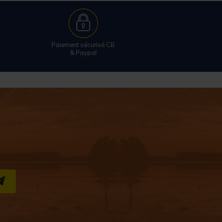
Paiement sécurisé CB
& Paypal
S''INSCRIRE