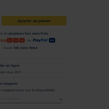
Ajouter au panier
ez en
plusieurs fois sans frais
ou
ou en
10x avec Alma
r en ligne
ion sous 24 h
en magasin
 magasin pour voir la disponibilité
otre magasin