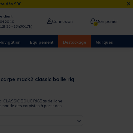
×
rte dès 90€
e client
Connexion
Mon panier
64 20 10
0
/12h30 - 13h30/17h)
Navigation
Equipement
Destockage
Marques
 carpe mack2 classic boilie rig
 out of 5 Customer Rating
it : CLASSIC BOILIE RIGBas de ligne
emande des carpistes à partir des...