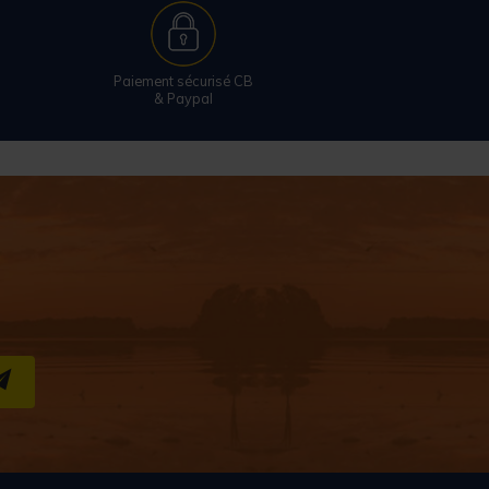
Paiement sécurisé CB
& Paypal
S''INSCRIRE