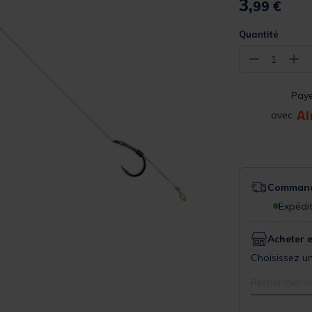
3,
99 €
Quantité
−
+
1
Pay
avec
Commande
Expédit
Acheter 
Choisissez un
Rechercher v