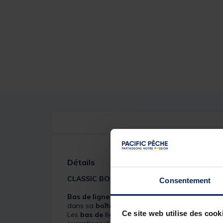
Détails
CLASSIC BOILIE RIG
Consentement
Bas de ligne
développé à la demande des
car
dans sa
boîte à pêche
pour tendre une ligne ra
Ce site web utilise des cook
Les
bas de ligne Mack2
permettent de pêcher te