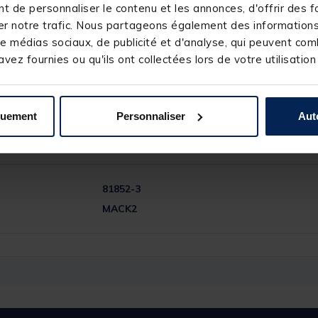
 de personnaliser le contenu et les annonces, d'offrir des fo
r notre trafic. Nous partageons également des informations s
 carpe
. Il vous permettra de pêcher efficacement en toute simplicité.
. Disponible en 1-2-4-6
e médias sociaux, de publicité et d'analyse, qui peuvent comb
vez fournies ou qu'ils ont collectées lors de votre utilisation
quement
Personnaliser
Aut
81852-3
MACK2