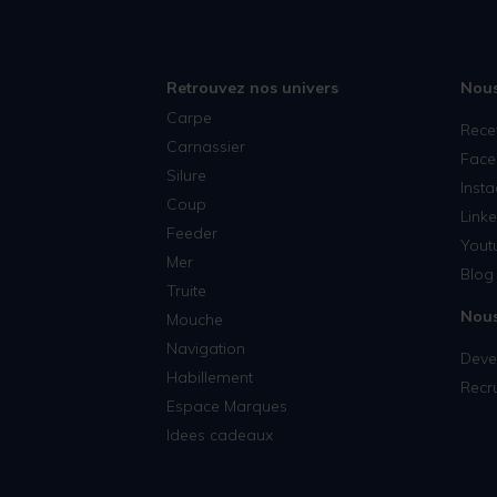
Retrouvez nos univers
Nous
Carpe
Rece
Carnassier
Face
Silure
Inst
Coup
Linke
Feeder
Yout
Mer
Blog 
Truite
Nous
Mouche
Navigation
Deven
Habillement
Recr
Espace Marques
Idees cadeaux