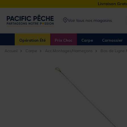
Livraison Gratu
Voir tous nos magasins
Opération Été
Prix Choc
Carpe
Carnassier
Accueil
Carpe
Acc.Montages/Hameçons
Bas de Ligne