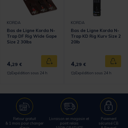
KORDA
KORDA
Bas de Ligne Korda N-
Bas de Ligne Korda N-
Trap DF Rig Wide Gape
Trap KD Rig Kurv Size 2
Size 2 30lbs
20lb
4,
4,
Ajouter au panier
Ajouter
29 €
29 €
Expédition sous 24 h
Expédition sous 24 h
Retour gratuit
Livraison en magasin et
Paiement
& 1 mois pour changer
point relais
sécurisé CB
d'avis
100% GRATUITE
& Paypal