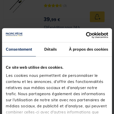
(3)
[object Object] out of 5 Customer Rating
39,
Ajouter a
99 €
Expédition sous 24 h
Consentement
Détails
À propos des cookies
Description
Spécifications
Ce site web utilise des cookies.
Les cookies nous permettent de personnaliser le
Description & détails
contenu et les annonces, d'offrir des fonctionnalités
relatives aux médias sociaux et d'analyser notre
Description
trafic. Nous partageons également des informations
sur l'utilisation de notre site avec nos partenaires de
Le
Montage Complet prêt à l'emploi
est une
médias sociaux, de publicité et d'analyse, qui peuvent
solution
pratique et efficace
pour les carpistes
souhaitant un montage déjà prêt pour la pêche. Il
combiner celles-ci avec d'autres informations que