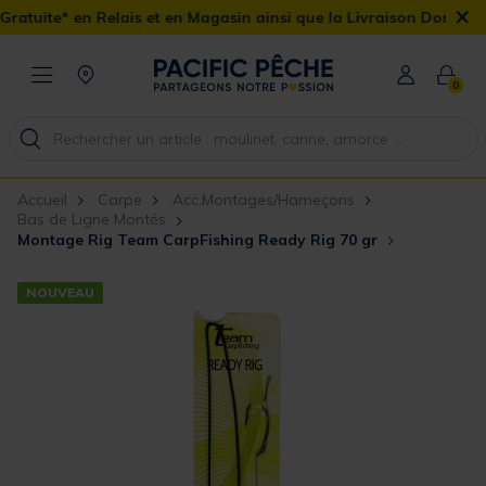
×
ais et en Magasin ainsi que la Livraison Domicile offerte dès 90€
0
Accueil
Carpe
Acc.Montages/Hameçons
Bas de Ligne Montés
Montage Rig Team CarpFishing Ready Rig 70 gr
NOUVEAU