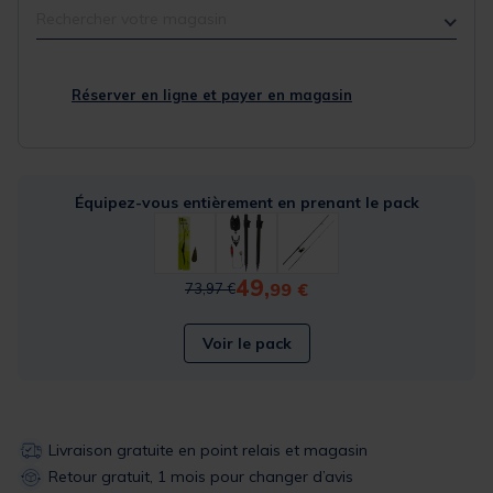
Rechercher votre magasin
Réserver en ligne et payer en magasin
Équipez-vous entièrement en prenant le pack
49,
Price reduced from
to
99 €
73,97 €
Voir le pack
Livraison gratuite en point relais et magasin
Retour gratuit, 1 mois pour changer d’avis