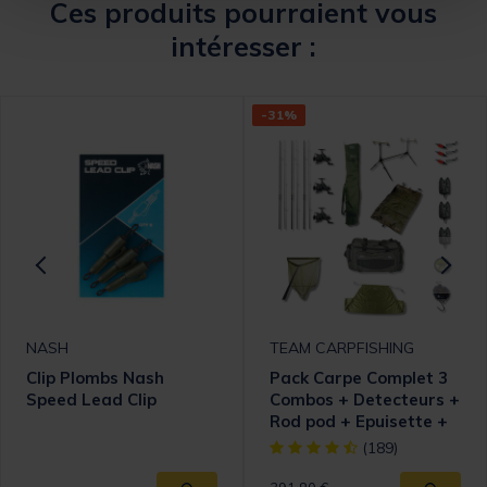
Ces produits pourraient vous
intéresser :
-31%
NASH
TEAM CARPFISHING
Clip Plombs Nash
Pack Carpe Complet 3
Speed Lead Clip
Combos + Detecteurs +
Rod pod + Epuisette +
Tapis + Peson + Sac de
omer Rating
[object Object] out of 5 Cust
(189)
pesée + Carryall +
Nylon
Price reduced from
to