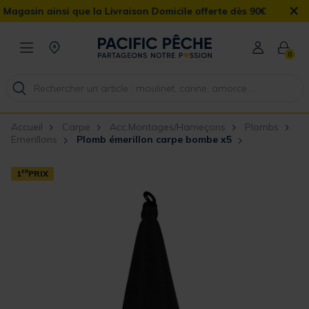
×
sin ainsi que la Livraison Domicile offerte dès 90€
0
Accueil
Carpe
Acc.Montages/Hameçons
Plombs
Emerillons
Plomb émerillon carpe bombe x5
1
ER
PRIX