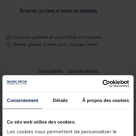
Réserver en ligne et payer en magasin
Livraison gratuite en point relais et magasin
Retour gratuit, 1 mois pour changer d’avis
Description
Spécifications
Description & détails
Consentement
Détails
À propos des cookies
Détails
PLOMB BOMBE X5
Ce site web utilise des cookies.
Vous cherchez à atteindre de plus grandes
distances de lancer ? Alors n'hésitez pas à essayer le
Les cookies nous permettent de personnaliser le
plomb bombe
. En effet, son aérodynamisme