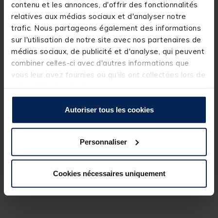
contenu et les annonces, d'offrir des fonctionnalités
permettra à vos montages d'atteindre de grandes
relatives aux médias sociaux et d'analyser notre
distances même avec la présence de vents forts.
Plomb de lancer vendus par 5.
trafic. Nous partageons également des informations
Disponible en 50, 60, 70, 80, 90, 100, 110 et 130
sur l'utilisation de notre site avec nos partenaires de
grammes.
médias sociaux, de publicité et d'analyse, qui peuvent
combiner celles-ci avec d'autres informations que
vous leur avez fournies ou qu'ils ont collectées lors de
votre utilisation de leurs services.
Spécifications
Autoriser tous les cookies
Réf.
46112-8
Personnaliser
Marque
TEAM CARPFISHING
Cookies nécessaires uniquement