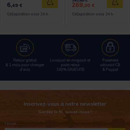
391,80 €
6,
269,
 au panier
Ajouter au panier
Ajouter
49 €
00 €
Expédition sous 24 h
Expédition sous 24 h
Retour gratuit
Livraison en magasin et
Paiement
& 1 mois pour changer
point relais
sécurisé CB
d'avis
100% GRATUITE
& Paypal
Inscrivez-vous à notre newsletter
Gardez le fil, suivez-nous !
* Email