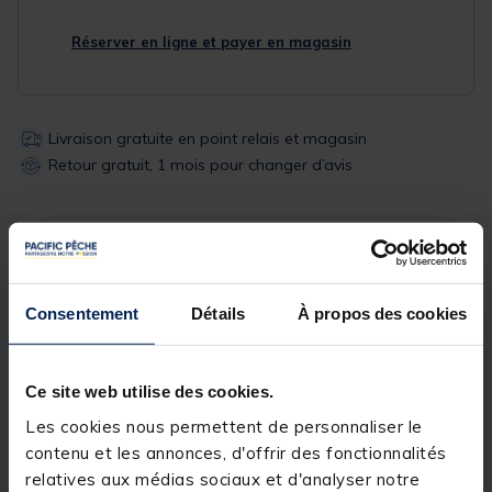
Réserver en ligne et payer en magasin
Livraison gratuite en point relais et magasin
Retour gratuit, 1 mois pour changer d’avis
Description
Spécifications
Consentement
Détails
À propos des cookies
Description & détails
Description
Ce site web utilise des cookies.
Les cookies nous permettent de personnaliser le
Conçu pour boucher en toute sécurité tout trou
percé dans les appâts de type « Pellets » et réduire
contenu et les annonces, d'offrir des fonctionnalités
le ramollissement de l’appât. La conception étagée
relatives aux médias sociaux et d'analyser notre
à haute adhérence et la surface d’arrêt élargie sont