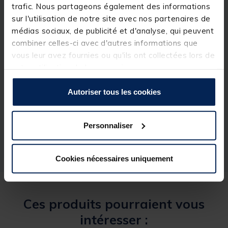
trafic. Nous partageons également des informations
également parfaites pour les appâts souples tels
que les bouillettes molles, les produits naturels et le
sur l'utilisation de notre site avec nos partenaires de
maïs
médias sociaux, de publicité et d'analyse, qui peuvent
combiner celles-ci avec d'autres informations que
vous leur avez fournies ou qu'ils ont collectées lors de
votre utilisation de leurs services.
Spécifications
Autoriser tous les cookies
Réf.
238320-1
Personnaliser
Marque
NASH
Cookies nécessaires uniquement
Ces produits pourraient vous
intéresser :