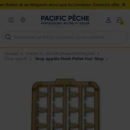
×
n Magasin ainsi que la Livraison Domicile offerte dès 90€
0
Accueil
Carpe
Acc.Montages/Hameçons
Stop appât
Stop appâts Nash Pellet Hair Stop