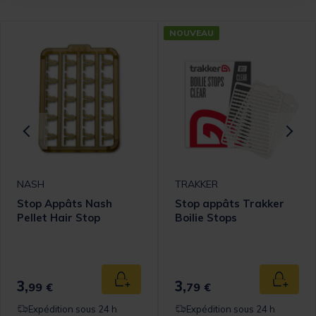
NOUVEAU
NASH
TRAKKER
Stop Appâts Nash
Stop appâts Trakker
Pellet Hair Stop
Boilie Stops
omer Rating
3,
3,
 au panier
Ajouter au panier
Ajouter
99 €
79 €
Expédition sous 24 h
Expédition sous 24 h