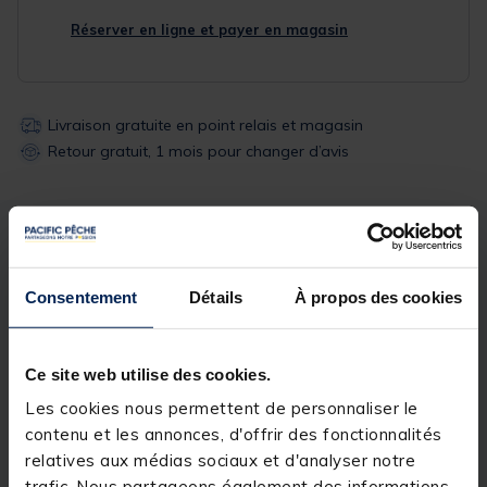
Réserver en ligne et payer en magasin
Livraison gratuite en point relais et magasin
Retour gratuit, 1 mois pour changer d’avis
Description
Spécifications
Consentement
Détails
À propos des cookies
Description & détails
Détails
Ce site web utilise des cookies.
FUNNEL WEB HEXMESH (5M)
Les cookies nous permettent de personnaliser le
contenu et les annonces, d'offrir des fonctionnalités
Longueur: 5 mètres. Convient pour tous les tubes de
relatives aux médias sociaux et d'analyser notre
Korda
35 mm.
Mailles solubles hexmesh
(standard).
trafic. Nous partageons également des informations