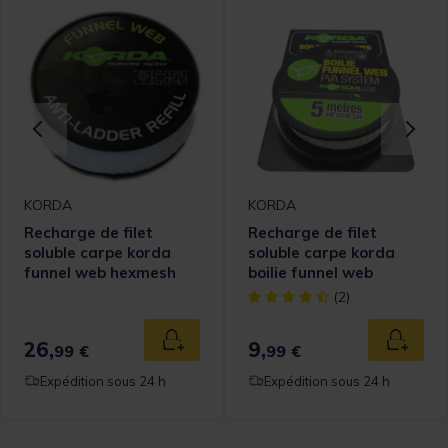
KORDA
KORDA
Recharge de filet
Recharge de filet
soluble carpe korda
soluble carpe korda
funnel web hexmesh
boilie funnel web
(20m)
hexmesh (5m)
omer Rating
[object Object] out of 5 Cust
(2)
26,
9,
 au panier
Ajouter au panier
Ajouter
99 €
99 €
Expédition sous 24 h
Expédition sous 24 h