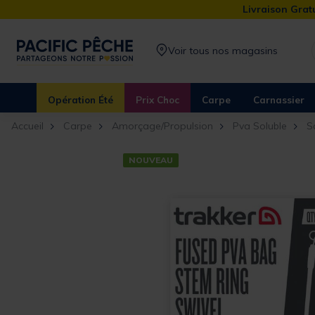
Livraison Gratu
Voir tous nos magasins
Opération Été
Prix Choc
Carpe
Carnassier
Accueil
Carpe
Amorçage/Propulsion
Pva Soluble
S
NOUVEAU