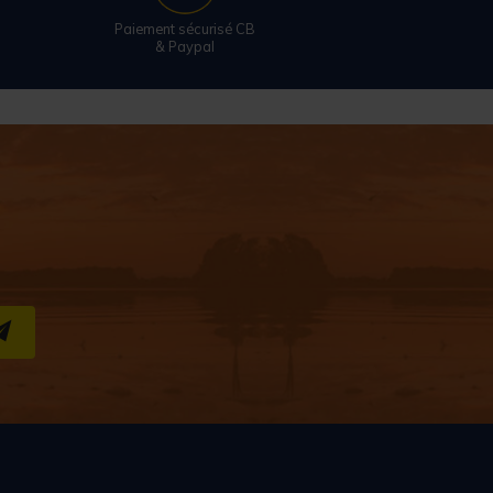
Paiement sécurisé CB
& Paypal
S''INSCRIRE