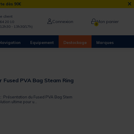
×
rte dès 90€
e client
Connexion
Mon panier
64 20 10
0
/12h30 - 13h30/17h)
Navigation
Equipement
Destockage
Marques
r Fused PVA Bag Steam Ring
it : Présentation du Fused PVA Bag Stem
lution ultime pour u...