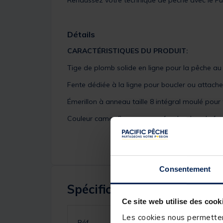
Rehaussez votre technique de pêche avec le Fu
Détails
CARACTÉRISTIQUES DU PRODUIT:
Tige de plomb solide en ligne pour la pêche au
Fente dédiée à la ligne pour boucler ou attache
Émerillon à anneau taille 8 intégral moulé pour 
Couleur camouflage pour se fondre dans le fon
Consentement
Spécifications
Ce site web utilise des cook
Les cookies nous permettent
Réf.