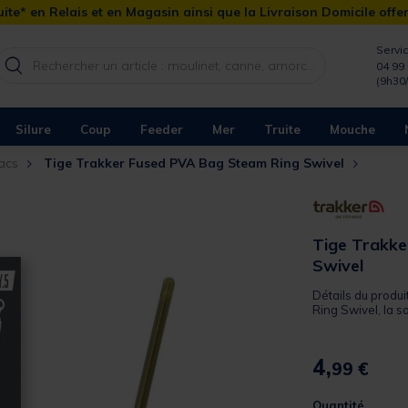
ite* en Relais et en Magasin ainsi que la Livraison Domicile offe
Servic
04 99 
(9h30
Silure
Coup
Feeder
Mer
Truite
Mouche
acs
Tige Trakker Fused PVA Bag Steam Ring Swivel
Tige Trakke
Swivel
Détails du produ
Ring Swivel, la so
4,
99 €
Quantité