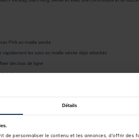
sed PVA Bag Stem Ring Swivel et vivez une commodité et un succès
 sac PVA en maille serrée
r rapidement les sacs en maille serrée déjà attachés
fixer des bas de ligne
d du lac
Détails
ies.
 de personnaliser le contenu et les annonces, d'offrir des fo
239915-1