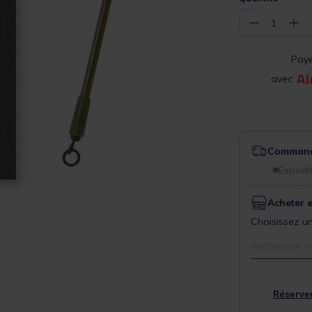
−
+
1
Pay
avec
Commande
Expédit
Acheter 
Choisissez un
Rechercher v
Réserver