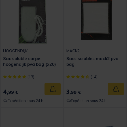
HOOGENDIJK
MACK2
Sac soluble carpe
Sacs solubles mack2 pva
hoogendijk pva bag (x20)
bag
[object Object] out of 5 Customer Rating
[object Object] out of 5 Custom
(13)
(14)
4,
3,
Ajouter au panier
Ajout
99 €
99 €
Expédition sous 24 h
Expédition sous 24 h