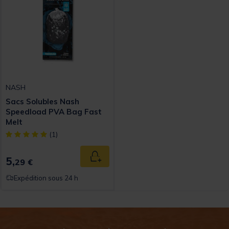
NASH
Sacs Solubles Nash
Speedload PVA Bag Fast
Melt
[object Object] out of 5 Customer Rating
(1)
5,
Ajouter au panier
29 €
Expédition sous 24 h