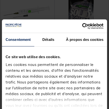
Consentement
Détails
À propos des cookies
KORDA
KORDA
Seringue Korda PVA Bag
Sac soluble carpe korda
Syringe
solidz pva bags
Ce site web utilise des cookies.
Les cookies nous permettent de personnaliser le
[object Object] out of 5 Custom
(3)
contenu et les annonces, d'offrir des fonctionnalités
relatives aux médias sociaux et d'analyser notre
7,
5,
Ajouter au panier
Ajout
99 €
49 €
trafic. Nous partageons également des informations
Expédition sous 24 h
Expédition sous 24 h
sur l'utilisation de notre site avec nos partenaires de
médias sociaux, de publicité et d'analyse, qui peuvent
NOUVEAU
combiner celles-ci avec d'autres informations que
vous leur avez fournies ou qu'ils ont collectées lors de