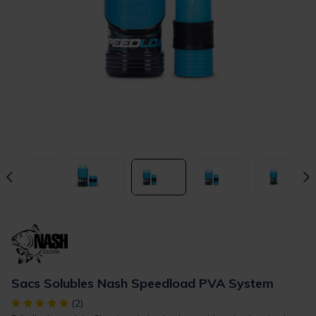
Sacs Solubles Nash Speedload PVA System
[object Object] out of 5 Customer Rating
(2)