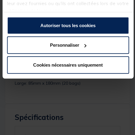
leur avez fournies ou qu'ils ont collectées lors de votre
utilisation de leurs services.
Autoriser tous les cookies
Détails
Personnaliser
Dimensions:
Small: 55mm x 125mm (20 bags)
Cookies nécessaires uniquement
Medium: 70mm x 155mm (20 bags)
Large: 85mm x 180mm (20 bags)
Spécifications