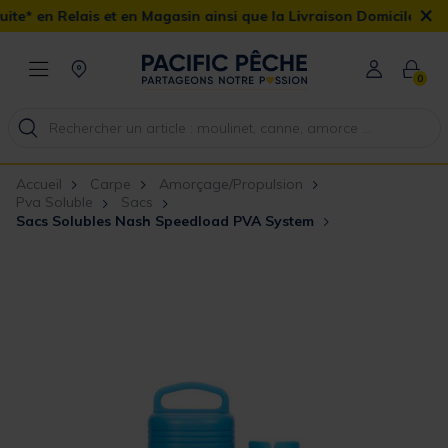
×
et en Magasin ainsi que la Livraison Domicile offerte dès 90€
0
Accueil
Carpe
Amorçage/Propulsion
Pva Soluble
Sacs
Sacs Solubles Nash Speedload PVA System