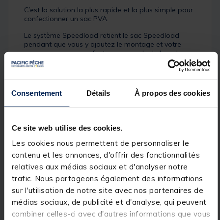
C’est la solution la plus rapide et la plus simple pour
confectionner un sac PVA.
Le système Speedload retient le sac Speedload
pendant que vous y ajoutez le montage et votre
amorçage, avec une fente pour garder le bas de
ligne fixé dans le sac.
Utilisant une technique de scellement par torsion du
sac, vos PVA Bag sont réalisés sans qu’il soit
Consentement
Détails
À propos des cookies
nécessaire de les fermer avec du ruban PVA
supprimant ainsi le noeud qui s’agglomère sur le
montage en une boule refusant de se dissoudre.
Ce site web utilise des cookies.
Fixez le sac à l’entonnoir, remplissez, léchez et
twister : vous avez réalisé un sac soluble parfait et
Les cookies nous permettent de personnaliser le
prêt à pêcher en quelques secondes.
contenu et les annonces, d'offrir des fonctionnalités
relatives aux médias sociaux et d'analyser notre
trafic. Nous partageons également des informations
sur l'utilisation de notre site avec nos partenaires de
médias sociaux, de publicité et d'analyse, qui peuvent
combiner celles-ci avec d'autres informations que vous