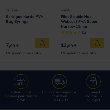
KORDA
NASH
Seringue Korda PVA
Filet Soluble Nash
Bag Syringe
Webcast PVA Super
Narrow 18mm
[object Object] out of 5 Cust
(1)
7,
12,
Ajouter au panier
Ajouter
99 €
99 €
Expédition sous 24 h
Expédition sous 24 h
Retour gratuit
Livraison en magasin et
Paiement
& 1 mois pour changer
point relais
sécurisé CB
d'avis
100% GRATUITE
& Paypal