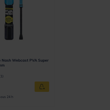
le Nash Webcast PVA Super
mm
t] out of 5 Customer Rating
(1)
Ajouter au panier
sous 24 h