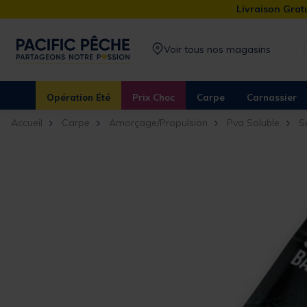
Livraison Gratu
Voir tous nos magasins
Opération Été
Prix Choc
Carpe
Carnassier
Accueil
Carpe
Amorçage/Propulsion
Pva Soluble
S