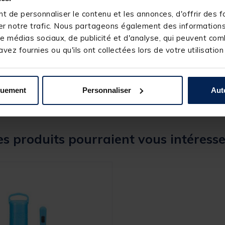
 de personnaliser le contenu et les annonces, d'offrir des fo
r notre trafic. Nous partageons également des informations s
e médias sociaux, de publicité et d'analyse, qui peuvent comb
251361
vez fournies ou qu'ils ont collectées lors de votre utilisation
NASH
quement
Personnaliser
Aut
s produits pourraient vous intéresse