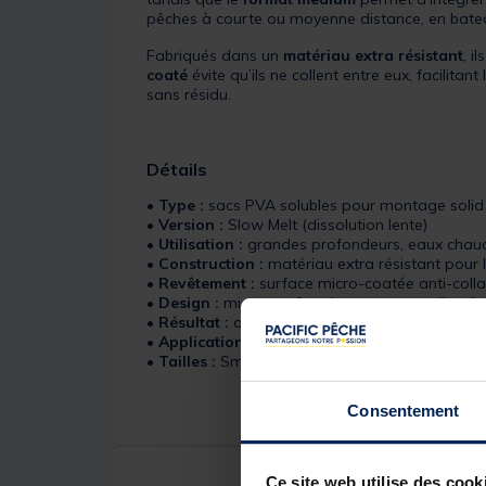
pêches à courte ou moyenne distance, en bate
Fabriqués dans un
matériau extra résistant
, i
coaté
évite qu’ils ne collent entre eux, facilitant 
sans résidu.
Détails
•
Type :
sacs PVA solubles pour montage solid
•
Version :
Slow Melt (dissolution lente)
•
Utilisation :
grandes profondeurs, eaux chau
•
Construction :
matériau extra résistant pour 
•
Revêtement :
surface micro-coatée anti-coll
•
Design :
micro-perforations pour une dissolut
•
Résultat :
aucune odeur, aucun résidu, aucune
•
Application :
idéal pour pellets, bouillettes,
•
Tailles :
Small (60 x 100 mm – 25 sacs) / Med
Consentement
Ce site web utilise des cook