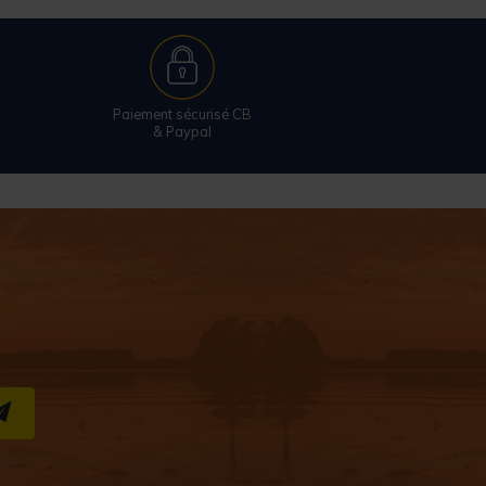
Paiement sécurisé CB
& Paypal
S''INSCRIRE