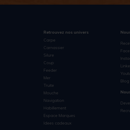
Retrouvez nos univers
Nous
Carpe
Rece
Carnassier
Face
Silure
Inst
Coup
Linke
Feeder
Yout
Mer
Blog 
Truite
Nous
Mouche
Navigation
Deven
Habillement
Recr
Espace Marques
Idees cadeaux