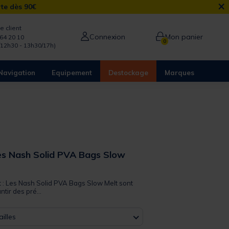
×
rte dès 90€
e client
Connexion
Mon panier
64 20 10
0
/12h30 - 13h30/17h)
Navigation
Equipement
Destockage
Marques
es Nash Solid PVA Bags Slow
it : Les Nash Solid PVA Bags Slow Melt sont
tir des pré...
illes