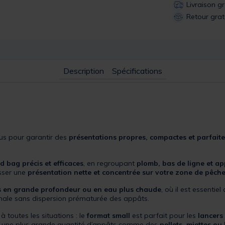
Livraison g
Retour grat
Description
Spécifications
us pour garantir des
présentations propres, compactes et parfait
d bag précis et efficaces
, en regroupant
plomb, bas de ligne et ap
isser une
présentation nette et concentrée sur votre zone de pêch
 en grande profondeur ou en eau plus chaude
, où il est essentie
imale sans dispersion prématurée des appâts.
à toutes les situations : le
format small
est parfait pour les
lancers
r une plus grande quantité d’appâts comme des
pellets, miettes ou 