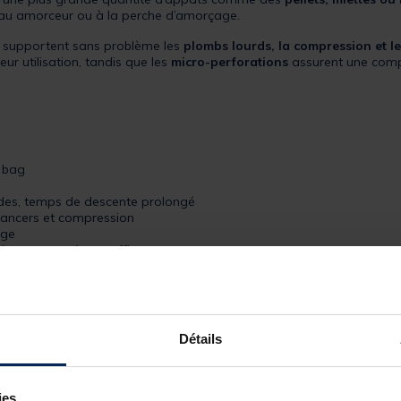
au amorceur ou à la perche d’amorçage.
ls supportent sans problème les
plombs lourds, la compression et le
leur utilisation, tandis que les
micro-perforations
assurent une compr
 bag
des, temps de descente prolongé
lancers et compression
age
ion progressive et efficace
 altération du pH
 miettes et amorçage compact
ium (70 x 110 mm – 20 sacs)
Détails
ies.