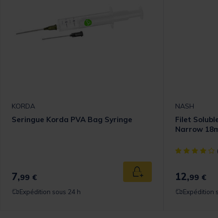
KORDA
NASH
Seringue Korda PVA Bag Syringe
Filet Solub
Narrow 18
[object Objec
7,
12,
Ajouter au panier
99 €
99 €
Expédition sous 24 h
Expédition 