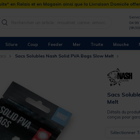
ite* en Relais et en Magasin ainsi que la Livraison Domicile offe
Servic
04 99 
(9h30
Silure
Coup
Feeder
Mer
Truite
Mouche
acs
Sacs Solubles Nash Solid PVA Bags Slow Melt
Sacs Solubl
Melt
Détails du produ
conçus pour garan
Sélectionner Ta