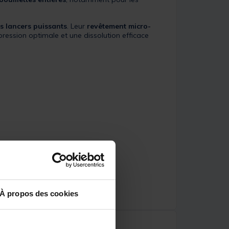
s lancers puissants
. Leur
revêtement micro-
ession optimale et une dissolution efficace
À propos des cookies