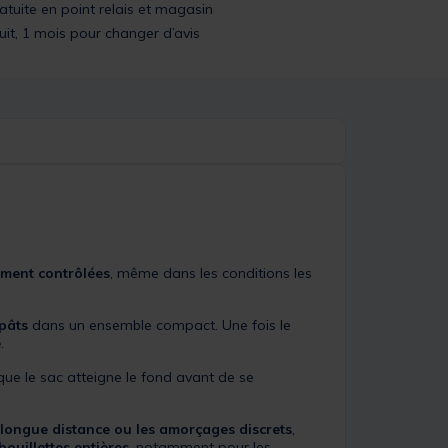
ratuite en point relais et magasin
uit, 1 mois pour changer d’avis
ement contrôlées
, même dans les conditions les
pâts
dans un ensemble compact. Une fois le
e
.
l que le sac atteigne le fond avant de se
 longue distance ou les amorçages discrets
,
bouillettes entières
, notamment pour les