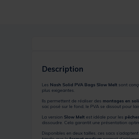
Description
Les
Nash Solid PVA Bags Slow Melt
sont conç
plus exigeantes.
Ils permettent de réaliser des
montages en soli
sac posé sur le fond, le PVA se dissout pour la
La version
Slow Melt
est idéale pour les
pêches
dissoudre. Cela garantit une présentation opt
Disponibles en deux tailles, ces sacs s’adaptent 
tandis que le
format medium
permet d’intégre