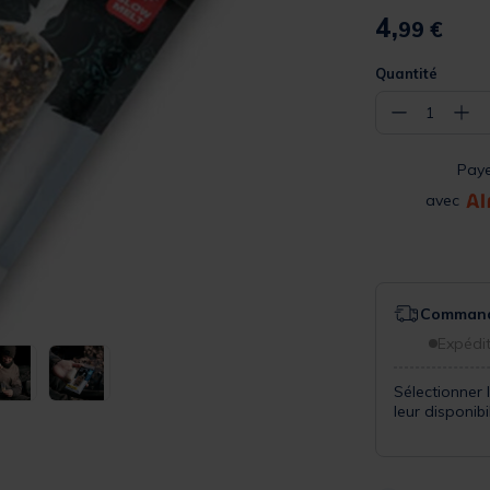
4,
99 €
Quantité
−
+
1
Pay
avec
Commande
Expédit
Sélectionner 
leur disponib