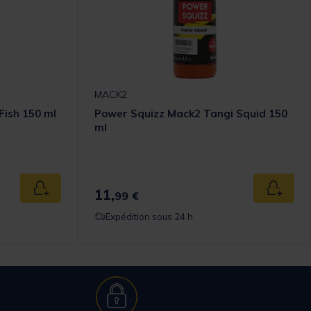
MACK2
Fish 150 ml
Power Squizz Mack2 Tangi Squid 150
ml
11,
Ajouter au panier
Ajouter
99 €
Expédition sous 24 h