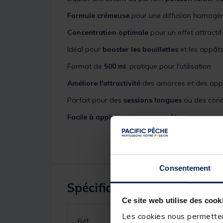
Formule crémeuse
pour une diffusion homogè
Concentration optimale
pour un effet attracti
Idéal pour
booster les bouillettes
et les appât
Format de
500 ml
, pratique pour l'utilisation
Améliore l'attractivité
des amorces et des app
Parfait pour des
sessions longues
ou des cond
Facile à appliquer
sur vos appâts ou amorces
Consentement
Spécifications
Ce site web utilise des cook
Les cookies nous permettent
Réf.