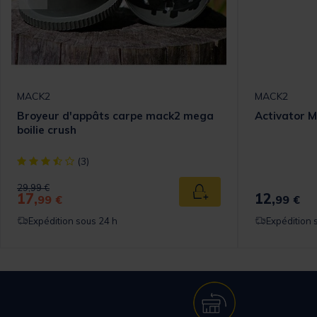
MACK2
MACK2
Broyeur d'appâts carpe mack2 mega
Activator M
boilie crush
[object Object] out of 5 Customer Rating
(3)
Price reduced from
to
29,99 €
17,
12,
 au panier
Ajouter au panier
99 €
99 €
Expédition sous 24 h
Expédition 