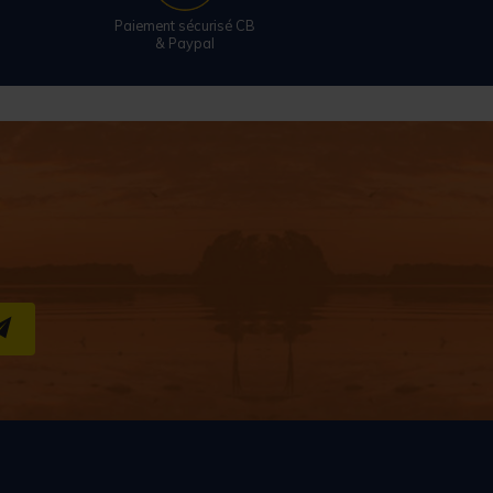
Paiement sécurisé CB
& Paypal
S''INSCRIRE