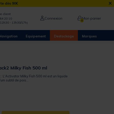
×
rte dès 90€
e client
Connexion
Mon panier
64 20 10
0
/12h30 - 13h30/17h)
Navigation
Equipement
Destockage
Marques
ack2 Milky Fish 500 ml
 : L'Activator Milky Fish 500 ml est un liquide
um subtil de pois...