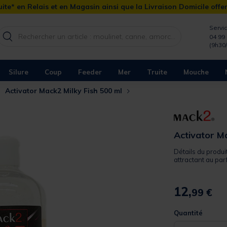
ite* en Relais et en Magasin ainsi que la Livraison Domicile offe
Servic
04 99 
(9h30
Silure
Coup
Feeder
Mer
Truite
Mouche
Activator Mack2 Milky Fish 500 ml
Activator M
Détails du produit
attractant au parf
12,
99 €
Quantité