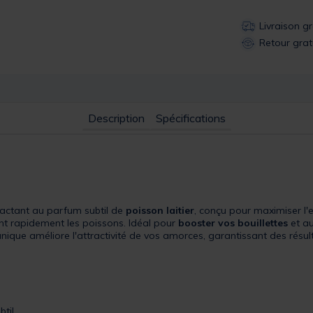
Livraison g
Retour grat
Description
Spécifications
ractant au parfum subtil de
poisson laitier
, conçu pour maximiser l'
ent rapidement les poissons. Idéal pour
booster vos bouillettes
et au
nique améliore l'attractivité de vos amorces, garantissant des résu
btil