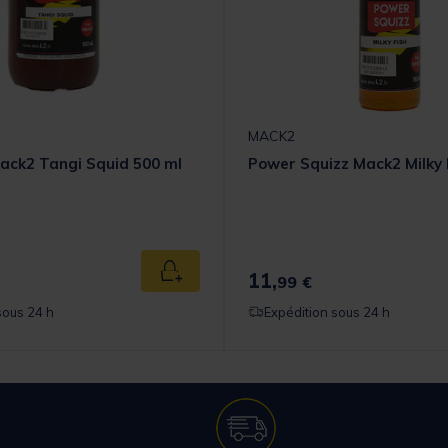
MACK2
ack2 Tangi Squid 500 ml
Power Squizz Mack2 Milky 
11,
Ajouter au panier
99 €
sous 24 h
Expédition sous 24 h