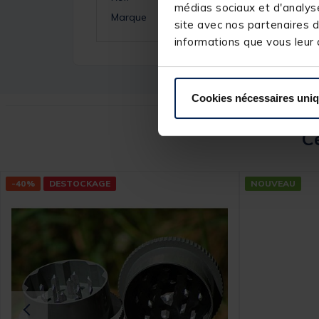
médias sociaux et d'analyse
Marque
site avec nos partenaires d
informations que vous leur a
Cookies nécessaires uni
Ce
-40%
DESTOCKAGE
NOUVEAU