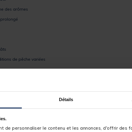
ne des arômes
f prolongé
s
âts
itions de pêche variées
Détails
ies.
 de personnaliser le contenu et les annonces, d'offrir des fo
240977-1