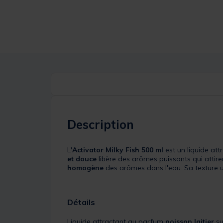
Description
L'
Activator Milky Fish 500 ml
est un liquide att
et douce
libère des arômes puissants qui attir
homogène
des arômes dans l'eau. Sa texture u
Détails
Liquide attractant au parfum
poisson laitier
su