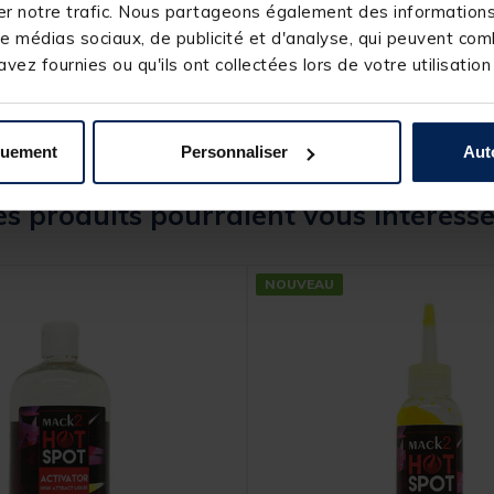
r notre trafic. Nous partageons également des informations s
MACK2
e médias sociaux, de publicité et d'analyse, qui peuvent comb
vez fournies ou qu'ils ont collectées lors de votre utilisation
quement
Personnaliser
Aut
s produits pourraient vous intéresse
NOUVEAU