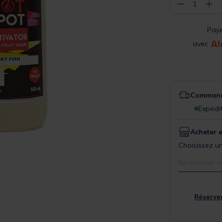
−
+
1
Pay
avec
Commande
Expédit
Acheter 
Choisissez un
Rechercher v
Réserver