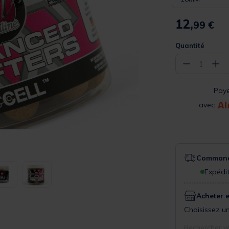
12,
99 €
Quantité
−
+
1
Pay
avec
Commande
Expédit
Acheter 
Choisissez un
Rechercher v