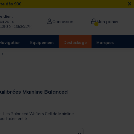
×
rte dès 90€
e client
Connexion
Mon panier
64 20 10
0
/12h30 - 13h30/17h)
Navigation
Equipement
Destockage
Marques
quilibrées Mainline Balanced
l
 out of 5 Customer Rating
t : Les Balanced Wafters Cell de Mainline
parfaitement é...