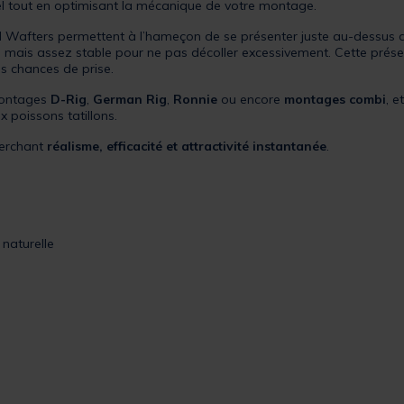
nel tout en optimisant la mécanique de votre montage.
d Wafters permettent à l’hameçon de se présenter juste au-dessus du
, mais assez stable pour ne pas décoller excessivement. Cette prése
s chances de prise.
montages
D-Rig
,
German Rig
,
Ronnie
ou encore
montages combi
, e
 poissons tatillons.
herchant
réalisme, efficacité et attractivité instantanée
.
naturelle