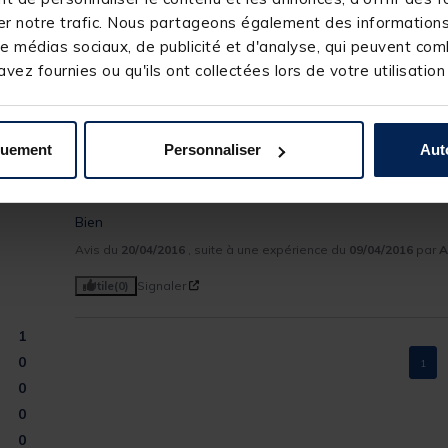
MAINLINE
r notre trafic. Nous partageons également des informations s
e médias sociaux, de publicité et d'analyse, qui peuvent comb
vez fournies ou qu'ils ont collectées lors de votre utilisation
quement
Personnaliser
Aut
5
/
5
Avis vérifié
Bien
Avis du
20/04/2016
, suite à une expérience du
09/04/2016
par
A
Utile
(0)
Signaler
1
0
1
0
0
0