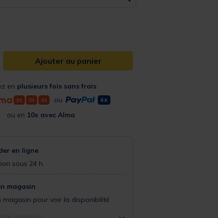
Ajouter au panier
ez en
plusieurs fois sans frais
ou
ou en
10x avec Alma
r en ligne
ion sous 24 h
en magasin
 magasin pour voir la disponibilité
otre magasin