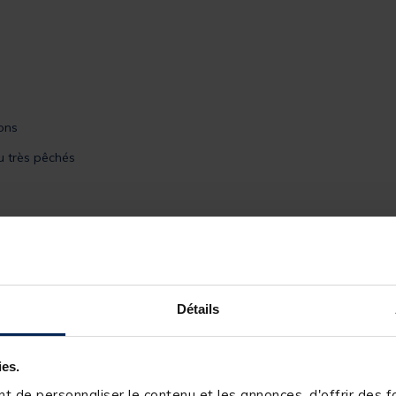
çons
u très pêchés
Détails
ies.
109134-2
 de personnaliser le contenu et les annonces, d'offrir des fo