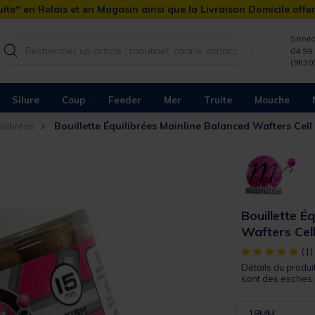
ite* en Relais et en Magasin ainsi que la Livraison Domicile offe
Servic
04 99 
(9h30
Silure
Coup
Feeder
Mer
Truite
Mouche
ilibrées
Bouillette Équilibrées Mainline Balanced Wafters Cell
Bouillette É
Wafters Cel
[object Object]
(1)
Détails du produi
sont des esches 
18MM