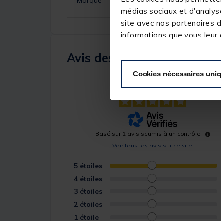
Marque
médias sociaux et d'analyse
site avec nos partenaires d
informations que vous leur a
Avis des pêcheurs
Cookies nécessaires uni
5
/
5
Basé sur
1
avis soumis à un contrôle
Voir tous les avis sur ce site
5
étoiles
4
étoiles
3
étoiles
2
étoiles
1
étoile