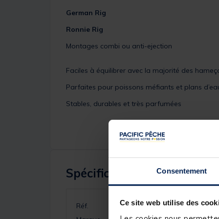
German Rig
Ronnie Rig
Montages combi ou anti-ejection
Faciles à équilibrer avec la majorité des hame
Parfaites pour poissons méfiants et plans d’ea
Stables, durables et très parfumées
Spécifications
Consentement
Ce site web utilise des cook
Réf.
Les cookies nous permettent