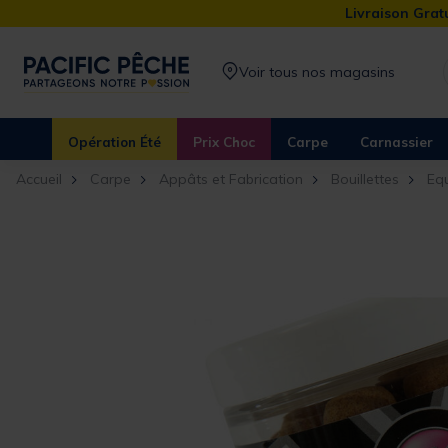
Livraison Gratu
Voir tous nos magasins
Opération Été
Prix Choc
Carpe
Carnassier
Accueil
Carpe
Appâts et Fabrication
Bouillettes
Equ