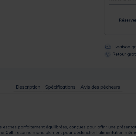
Réserver
Livraison g
Retour grat
Description
Spécifications
Avis des pêcheurs
s esches parfaitement équilibrées, conçues pour offrir une présenta
ôme
Cell
, reconnu mondialement pour déclencher l'alimentation même su