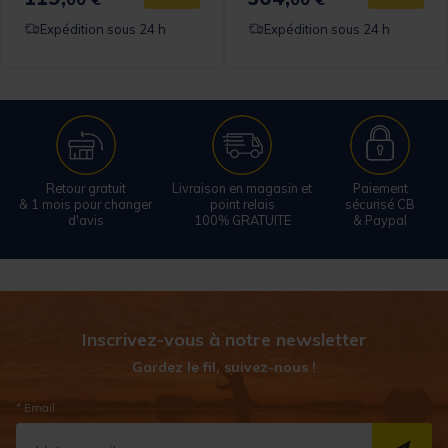
Expédition sous 24 h
Expédition sous 24 h
Retour gratuit
Livraison en magasin et
Paiement
& 1 mois pour changer
point relais
sécurisé CB
d'avis
100% GRATUITE
& Paypal
Inscrivez-vous à notre newsletter
Gardez le fil, suivez-nous !
* Email