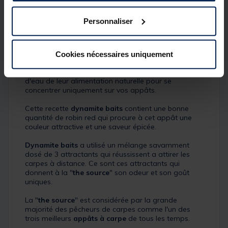
En effet, celles-ci ont besoin de trouver dans leurs
Personnaliser
ressources alimentaires un maximum de protéines.
Voilà la raison pour laquelle la "
the source
" de
dynamite baits
est à l’origine de prises record
Cookies nécessaires uniquement
partout en Europe. Cette
bouillette
est également
capable de détourner tous les poissons d'un plan
d'eau de leur alimentation naturelle pour se
concentrer uniquement sur vos appâts.
Cette recette
dynamite baits
contient une bonne
quantité de robin red qui procure à cet appât une
couleur attractive et une saveur épicée.
Dynamite baits
a utilisé un mélange savamment
dosé de 3 attractants qui réussissent a attirer les
carpes à distance. Ce sont ces attractants qui
donnent à la "
the source
" son odeur et son goût
uniques.
La "
the source
" est considérée par la grande
majorité des pêcheurs de carpes comme l'un des
trois meilleurs
appâts à carpe
de tous les temps.