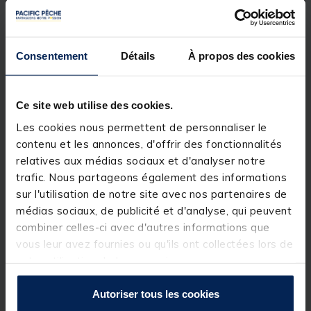
Détails
La recette
The source
est la révélation en matière
de bouillette.
Consentement
Détails
À propos des cookies
Cet
appât pour la pêche de la carpe
à été mis au
point par le
carpiste
anglais Terry Hearn.
Il est celui qui a attrapé le plus grand nombre de
Ce site web utilise des cookies.
plus de carpes de plus de 40 livres.
Les cookies nous permettent de personnaliser le
Une formule nutritive exceptionnelle est efficace
contenu et les annonces, d'offrir des fonctionnalités
toute l'année et dans toutes les eaux.
relatives aux médias sociaux et d'analyser notre
THE SOURCE BOILIE 20MM
trafic. Nous partageons également des informations
sur l'utilisation de notre site avec nos partenaires de
La "
the source
" est la
bouillette
"best seller" de
dynamite baits.
médias sociaux, de publicité et d'analyse, qui peuvent
combiner celles-ci avec d'autres informations que
Cette
bouillette
à haute teneur en protéine
vous leur avez fournies ou qu'ils ont collectées lors de
représente une source alimentaire équilibrée idéale
pour les carpes.
votre utilisation de leurs services.
En raison de sa très grande valeur nutritive, cet
Autoriser tous les cookies
appât pour la pêche de la carpe
s'avère irrésistible
pour les grosses carpes.