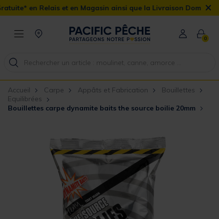
×
ais et en Magasin ainsi que la Livraison Domicile offerte dès 90€
0
Accueil
Carpe
Appâts et Fabrication
Bouillettes
Equilibrées
Bouillettes carpe dynamite baits the source boilie 20mm