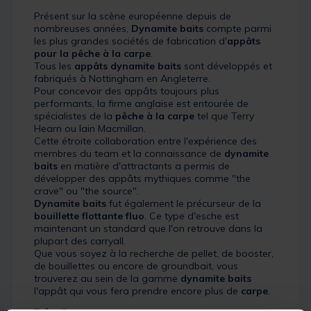
Présent sur la scène européenne depuis de
nombreuses années,
Dynamite baits
compte parmi
les plus grandes sociétés de fabrication d'
appâts
pour la pêche à la carpe
.
Tous les
appâts dynamite baits
sont développés et
fabriqués à Nottingham en Angleterre.
Pour concevoir des appâts toujours plus
performants, la firme anglaise est entourée de
spécialistes de la
pêche à la carpe
tel que Terry
Hearn ou Iain Macmillan.
Cette étroite collaboration entre l'expérience des
membres du team et la connaissance de
dynamite
baits
en matière d'attractants a permis de
développer des appâts mythiques comme "the
crave" ou "the source".
Dynamite baits
fut également le précurseur de la
bouillette flottante fluo
. Ce type d'esche est
maintenant un standard que l'on retrouve dans la
plupart des carryall.
Que vous soyez à la recherche de pellet, de booster,
de bouillettes ou encore de groundbait, vous
trouverez au sein de la gamme
dynamite baits
l'appât qui vous fera prendre encore plus de
carpe
.