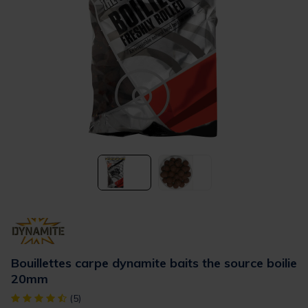
Bouillettes carpe dynamite baits the source boilie
20mm
[object Object] out of 5 Customer Rating
(5)