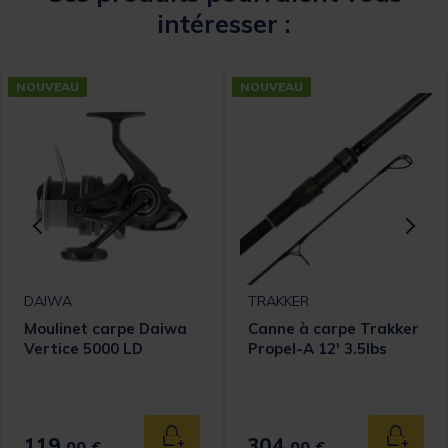
intéresser :
NOUVEAU
NOUVEAU
DAIWA
TRAKKER
Moulinet carpe Daiwa
Canne à carpe Trakker
Vertice 5000 LD
Propel-A 12' 3.5lbs
omer Rating
119,
304,
 au panier
Ajouter au panier
Ajouter
00 €
00 €