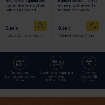
Bouillettes équilibrées
Bouillettes équilibrées
carpe mainline wafter
carpe mainline wafter
barrels peppered
barrels cranberry
peach 12/15mm
orange 12/15mm
9,
9,
 au panier
Ajouter au panier
Ajouter
99 €
99 €
Expédition sous 7 jours
Expédition sous 7 jours
Retour gratuit
Livraison en magasin et
Paiement
& 1 mois pour changer
point relais
sécurisé CB
d'avis
100% GRATUITE
& Paypal