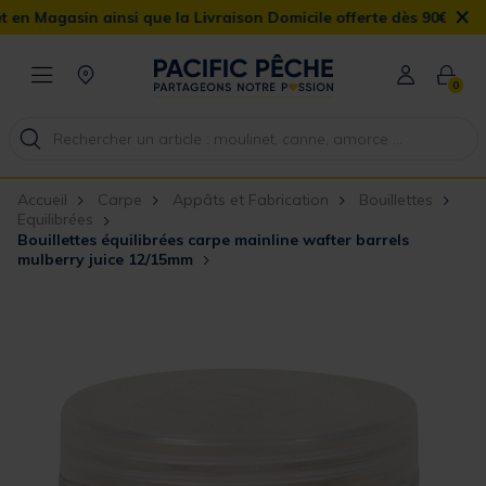
×
gasin ainsi que la Livraison Domicile offerte dès 90€
0
Accueil
Carpe
Appâts et Fabrication
Bouillettes
Equilibrées
Bouillettes équilibrées carpe mainline wafter barrels
mulberry juice 12/15mm