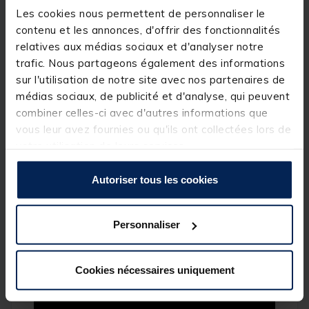
contrairement aux bouillettes rondes. De ce fait cet
appât viendra se déposer doucement sur le fond
Les cookies nous permettent de personnaliser le
évitant ainsi de s'enfoncer sur des fonds vaseux par
contenu et les annonces, d'offrir des fonctionnalités
exemple.
relatives aux médias sociaux et d'analyser notre
Un
appât
équilibré et doté d'un coloris délavé qui
trafic. Nous partageons également des informations
séduira à la fois les carpes et plus d’un carpiste !
sur l'utilisation de notre site avec nos partenaires de
médias sociaux, de publicité et d'analyse, qui peuvent
Caractéristiques :
combiner celles-ci avec d'autres informations que
vous leur avez fournies ou qu'ils ont collectées lors de
Version équilibrée
votre utilisation de leurs services.
Couleur délavée
Autoriser tous les cookies
Forme dumbell (haltère)
Parfum Mulberry Juice
Personnaliser
Coloris blanc
Diamétre 12x15mm
Cookies nécessaires uniquement