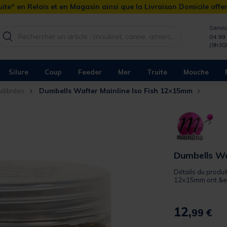
ite* en Relais et en Magasin ainsi que la Livraison Domicile offe
Servic
04 99 
(9h30
Silure
Coup
Feeder
Mer
Truite
Mouche
ilibrées
Dumbells Wafter Mainline Iso Fish 12×15mm
Dumbells Wa
Détails du produi
12×15mm ont &ea
12,
99 €