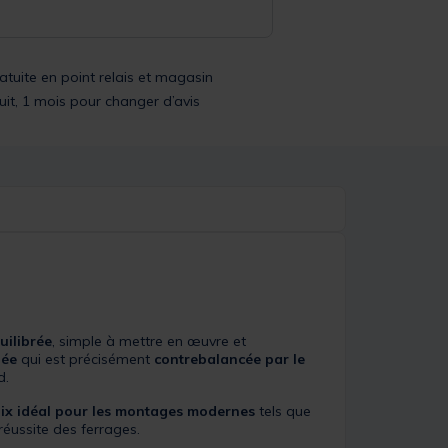
ratuite en point relais et magasin
uit, 1 mois pour changer d’avis
uilibrée
, simple à mettre en œuvre et
lée
qui est précisément
contrebalancée par le
d.
ix idéal pour les montages modernes
tels que
réussite des ferrages.