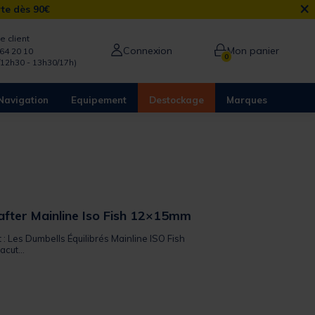
×
rte dès 90€
e client
Connexion
Mon panier
64 20 10
0
/12h30 - 13h30/17h)
Navigation
Equipement
Destockage
Marques
fter Mainline Iso Fish 12×15mm
t : Les Dumbells Équilibrés Mainline ISO Fish
cut...