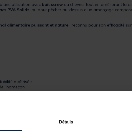
 une utilisation avec
bait screw
ou cheveu, tout en améliorant la di
sacs PVA Solidz
, ou pour pêcher au-dessus d’un amorçage composé
nal alimentaire puissant et naturel
, reconnu pour son efficacité su
abilité maîtrisée
 de l’hameçon
réactive
eveu
ted
Détails