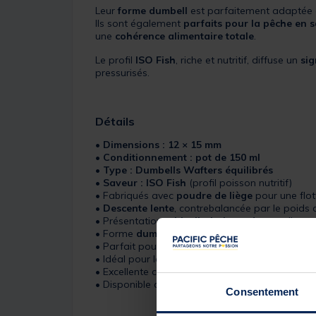
Leur
forme dumbell
est parfaitement adaptée à
Ils sont également
parfaits pour la pêche en 
une
cohérence alimentaire totale
.
Le profil
ISO Fish
, riche et nutritif, diffuse un
sig
pressurisés.
Détails
•
Dimensions : 12 × 15 mm
•
Conditionnement : pot de 150 ml
•
Type : Dumbells Wafters équilibrés
•
Saveur : ISO Fish
(profil poisson nutritif)
• Fabriqués avec
poudre de liège
pour une flott
•
Descente lente
, contrebalancée par le poids
• Présentation
critically-balanced
naturelle et 
• Forme
dumbell
, idéale pour bait screw ou ch
• Parfait pour
Spinner Rig
et
German Rig
• Idéal pour la
pêche en sacs PVA Solidz
• Excellente cohérence avec les
appâts Dedica
• Disponible aussi en :
Cell, Essential Cell, Link
Consentement