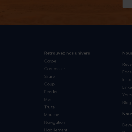
Retrouvez nos univers
Nous
Carpe
Rece
Carnassier
Face
Silure
Inst
Coup
Linke
Feeder
Yout
Mer
Blog 
Truite
Nous
Mouche
Navigation
Deven
Habillement