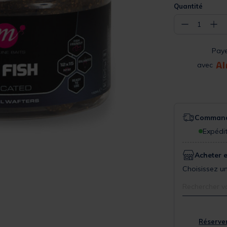
Quantité
−
+
1
Pay
avec
Commande
Expédit
Acheter 
Choisissez un
Rechercher v
Réserver