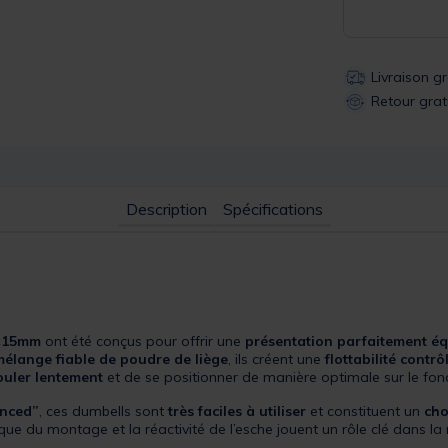
Livraison g
Retour grat
Description
Spécifications
2×15mm
ont été conçus pour offrir une
présentation parfaitement éq
mélange fiable de poudre de liège
, ils créent une
flottabilité contrô
ouler lentement
et de se positionner de manière optimale sur le fon
anced”
, ces dumbells sont
très faciles à utiliser
et constituent un
cho
que du montage et la réactivité de l’esche jouent un rôle clé dans la 