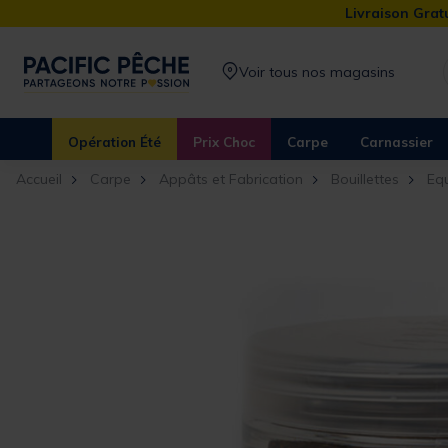
Livraison Gratu
Voir tous nos magasins
Opération Été
Prix Choc
Carpe
Carnassier
Accueil
Carpe
Appâts et Fabrication
Bouillettes
Equ