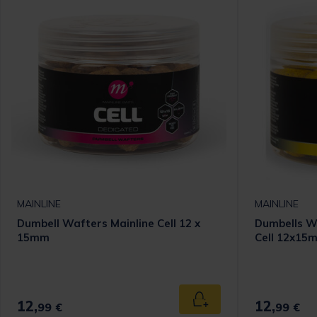
MAINLINE
MAINLINE
Dumbell Wafters Mainline Cell 12 x
Dumbells Wa
15mm
Cell 12x15
12,
12,
Ajouter au panier
99 €
99 €