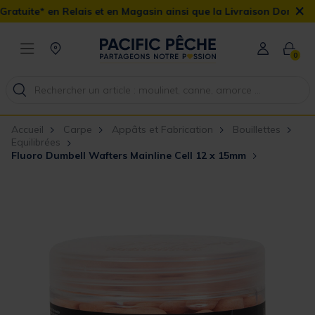
×
is et en Magasin ainsi que la Livraison Domicile offerte dès 90€
0
Accueil
Carpe
Appâts et Fabrication
Bouillettes
Equilibrées
Fluoro Dumbell Wafters Mainline Cell 12 x 15mm