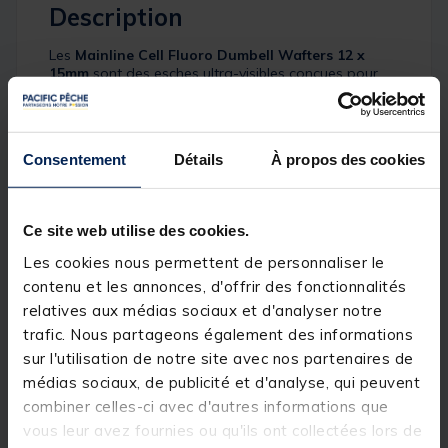
Description
Les
Mainline Cell Fluoro Dumbell Wafters 12 x
15mm
sont des esches ultra-visibles conçues pour
offrir une présentation
parfaitement équilibrée
(critically balanced)
.
Grâce à leur flottabilité lente, compensée par le
Consentement
Détails
À propos des cookies
poids de l’hameçon, elles permettent une
présentation naturelle et optimisent le potentiel de
piqûre. Faciles à utiliser, elles sont idéales pour les
montages modernes comme :
Ce site web utilise des cookies.
•
Spinner Rig
Les cookies nous permettent de personnaliser le
•
German Rig
contenu et les annonces, d'offrir des fonctionnalités
• Montages fond techniques
relatives aux médias sociaux et d'analyser notre
Leur finition
fluoro très vive
en fait un excellent choix
trafic. Nous partageons également des informations
pour créer un effet “stand out” sur un amorçage ou
en pêche en
sac PVA
, notamment lorsque les
sur l'utilisation de notre site avec nos partenaires de
poissons ont besoin d’un stimulus visuel
médias sociaux, de publicité et d'analyse, qui peuvent
supplémentaire.
combiner celles-ci avec d'autres informations que
vous leur avez fournies ou qu'ils ont collectées lors de
Détails