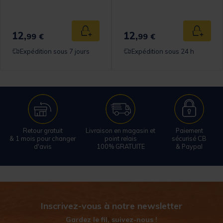
12,
12,
 au panier
Ajouter au panier
Ajouter
99 €
99 €
Expédition sous 7 jours
Expédition sous 24 h
Retour gratuit
Livraison en magasin et
Paiement
& 1 mois pour changer
point relais
sécurisé CB
d'avis
100% GRATUITE
& Paypal
Inscrivez-vous à notre newsletter
Gardez le fil, suivez-nous !