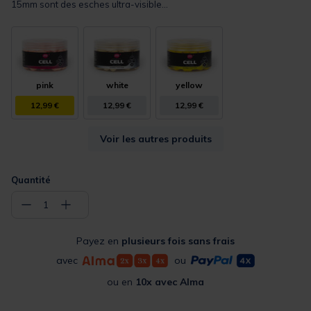
15mm sont des esches ultra-visible...
pink
white
yellow
12,99 €
12,99 €
12,99 €
Voir les autres produits
Quantité
−
+
1
Payez en
plusieurs fois sans frais
avec
ou
ou en
10x avec Alma