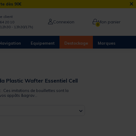
×
rte dès 90€
e client
Connexion
Mon panier
64 20 10
0
/12h30 - 13h30/17h)
Navigation
Equipement
Destockage
Marques
 Plastic Wafter Essentiel Cell
 : Ces imitations de bouillettes sont la
i vos appâts &agrav...