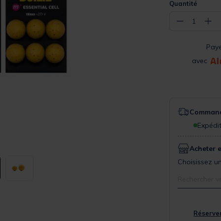
Quantité
−
+
1
Pay
avec
Commande
Expédit
Acheter 
Choisissez un
Rechercher v
Réserver