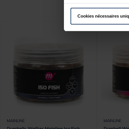
Ce
Cookies nécessaires uni
MAINLINE
MAINLINE
Dumbells Wafter Mainline Iso Fish
Dumbell Waf