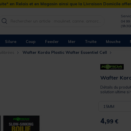
ite* en Relais et en Magasin ainsi que la Livraison Domicile offe
Servic
04 99 
(9h30
Silure
Coup
Feeder
Mer
Truite
Mouche
ilibrées
Wafter Korda Plastic Wafter Essentiel Cell
Wafter Korda
Détails du produit
solution ultime s
15MM
4,
99 €