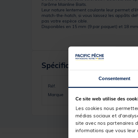
l'arôme Mainline Baits.
Leur nature lentement coulante leur permet d'êt
match-the-hatch, si vous laissez les appâts deh
pas votre espèce cible.
Disponibles en 15 mm (9 par paquet) et 18 mm 
Spécifications
Consentement
Réf.
Marque
Ce site web utilise des cook
Les cookies nous permettent
médias sociaux et d'analyse
site avec nos partenaires d
informations que vous leur a