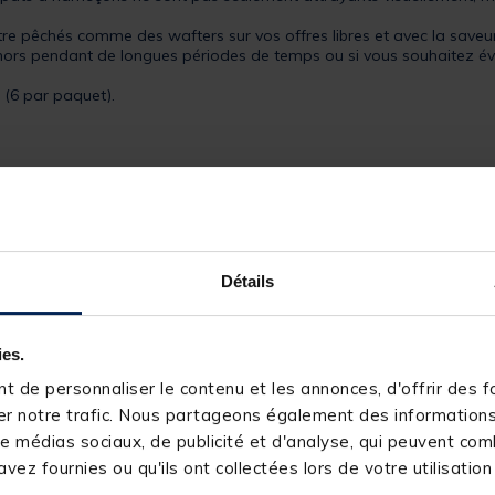
re pêchés comme des wafters sur vos offres libres et avec la saveur 
ors pendant de longues périodes de temps ou si vous souhaitez éviter
(6 par paquet).
Détails
237746-1
KORDA
ies.
 de personnaliser le contenu et les annonces, d'offrir des fo
r notre trafic. Nous partageons également des informations s
e médias sociaux, de publicité et d'analyse, qui peuvent comb
vez fournies ou qu'ils ont collectées lors de votre utilisation