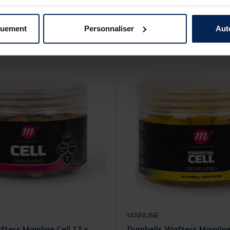
s produits pourraient vous intéresse
quement
Personnaliser
Aut
MAINLINE
ters Mainline Cell 12 x
Dumbells Wafters Mainline