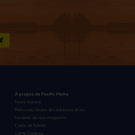
S''INSCRIRE
À propos de Pacific Pêche
Notre histoire
Retrouvez toutes les adresses et les
horaires de nos magasins
Carte de fidelité
Carte Cadeau