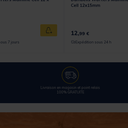
Cell 12x15mm
12,
Ajouter au panier
99 €
sous 7 jours
Expédition sous 24 h
Livraison en magasin et point relais
100% GRATUITE