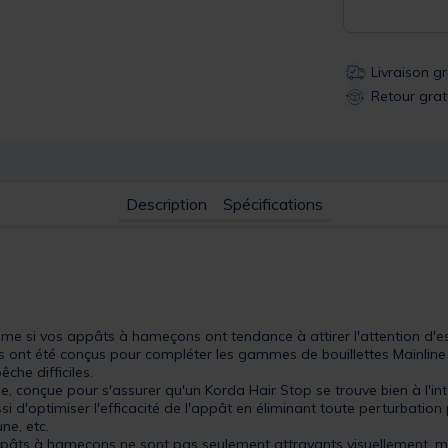
Livraison g
Retour grat
Description
Spécifications
ltime si vos appâts à hameçons ont tendance à attirer l'attention d'es
âts ont été conçus pour compléter les gammes de bouillettes Mainli
he difficiles.
 conçue pour s'assurer qu'un Korda Hair Stop se trouve bien à l'inté
 d'optimiser l'efficacité de l'appât en éliminant toute perturbation 
ne, etc.
pâts à hameçons ne sont pas seulement attrayants visuellement, mais