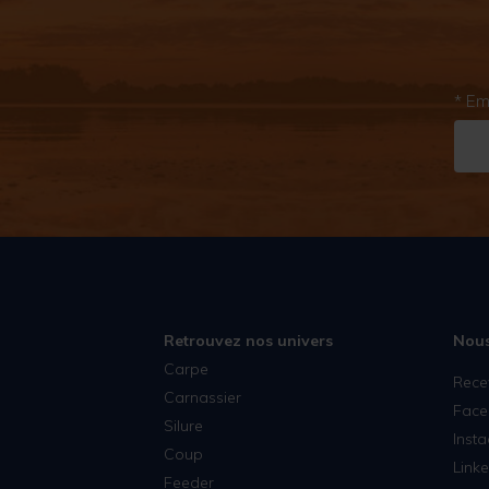
* Em
Retrouvez nos univers
Nous
Carpe
Rece
Carnassier
Face
Silure
Inst
Coup
Linke
Feeder