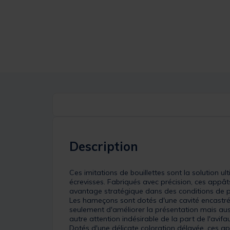
Description
Ces imitations de bouillettes sont la solution u
écrevisses. Fabriqués avec précision, ces app
avantage stratégique dans des conditions de pêc
Les hameçons sont dotés d'une cavité encastrée,
seulement d'améliorer la présentation mais aussi
autre attention indésirable de la part de l'avifau
Dotés d'une délicate coloration délavée, ces ap