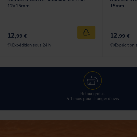
12×15mm
15mm
12,
12,
Ajouter au panier
99 €
99 €
Expédition sous 24 h
Expédition 
Retour gratuit
& 1 mois pour changer d'avis