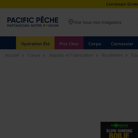
Livraison Gratu
Voir tous nos magasins
Opération Été
Prix Choc
Carpe
Carnassier
Accueil
Carpe
Appâts et Fabrication
Bouillettes
Equ