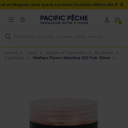
×
Magasin ainsi que la Livraison Domicile offerte dès 90€
0
Accueil
Carpe
Appâts et Fabrication
Bouillettes
Equilibrées
Wafters Fluoro Mainline ISO Fish 15mm