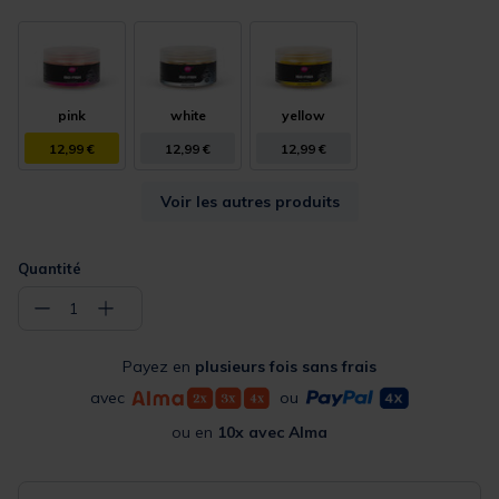
pink
white
yellow
12,99 €
12,99 €
12,99 €
Voir les autres produits
Quantité
−
+
1
Payez en
plusieurs fois sans frais
avec
ou
ou en
10x avec Alma