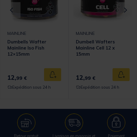
MAINLINE
MAINLINE
Dumbells Wafter
Dumbell Wafters
Mainline Iso Fish
Mainline Cell 12 x
12×15mm
15mm
12,
12,
 au panier
Ajouter au panier
Ajouter
99 €
99 €
Expédition sous 24 h
Expédition sous 24 h
Retour gratuit
Livraison en magasin et
Paiement