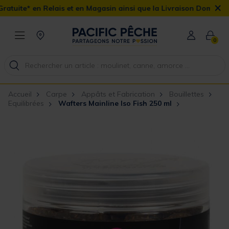
×
is et en Magasin ainsi que la Livraison Domicile offerte dès 90€
0
Accueil
Carpe
Appâts et Fabrication
Bouillettes
Equilibrées
Wafters Mainline Iso Fish 250 ml