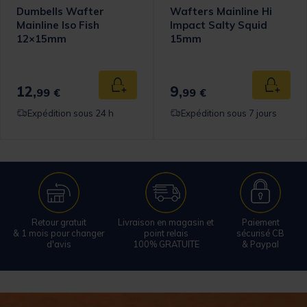
Dumbells Wafter
Wafters Mainline Hi
Mainline Iso Fish
Impact Salty Squid
12×15mm
15mm
12,
9,
 au panier
Ajouter au panier
Ajouter
99 €
99 €
Expédition sous 24 h
Expédition sous 7 jours
Retour gratuit
Livraison en magasin et
Paiement
& 1 mois pour changer
point relais
sécurisé CB
d'avis
100% GRATUITE
& Paypal