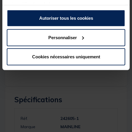
•
Conditionnement : 250 ml
votre utilisation de leurs services.
•
Type : Wafter à équilibrage critique
•
Saveur : ISO Fish
(profil poisson nutritif)
Autoriser tous les cookies
•
Descente lente
pour une présentation naturelle
• Se positionne parfaitement sous le
poids de
l’hameçon
• Améliore la
qualité de piqûre et le taux de
Personnaliser
réussite
• Cohérence parfaite avec les
bouillettes ISO Fish
• Idéal pour
sélection des gros poissons
• Efficace en
eaux pressurisées
Cookies nécessaires uniquement
• Utilisable
toute l’année
• Disponible également en :
Link, Essential Cell, Cell
Spécifications
Réf.
242605-1
Marque
MAINLINE