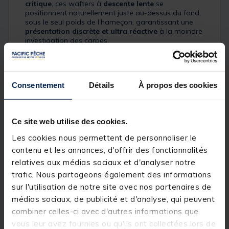
critique
, ces wafters à
descente lente
se
positionnent naturellement juste au-dessus du fond,
sous le seul poids de l’hameçon, garantissant une
présentation discrète et ultra réactive
à la moindre
investigation des carpes.
Après une
longue phase de tests
, Mainline a associé
son
mix exclusif Wafter
aux
saveurs Dedicated
Freezer Bait les plus performantes
, dont le très
Consentement
Détails
À propos des cookies
réputé
ISO Fish
. Ce profil poisson riche et nutritif est
reconnu pour sa
forte attractivité
et sa capacité à
déclencher des touches aussi bien en
pêche
instantanée
qu’en
sessions plus longues
, même sur
Ce site web utilise des cookies.
des poissons méfiants.
Les cookies nous permettent de personnaliser le
Le diamètre
18 mm
est idéal pour une
sélection
accrue des poissons
, tout en conservant une
contenu et les annonces, d'offrir des fonctionnalités
présentation parfaitement équilibrée. Ces wafters
relatives aux médias sociaux et d'analyser notre
transforment davantage de touches en
ferrages
trafic. Nous partageons également des informations
propres et poissons au sec
, en améliorant la
mécanique globale du montage.
sur l'utilisation de notre site avec nos partenaires de
médias sociaux, de publicité et d'analyse, qui peuvent
Détails
combiner celles-ci avec d'autres informations que
vous leur avez fournies ou qu'ils ont collectées lors de
•
Diamètre : 15 mm et 18 mm