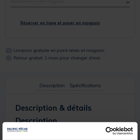
Rechercher votre magasin
Réserver en ligne et payer en magasin
Livraison gratuite en point relais et magasin
Retour gratuit, 1 mois pour changer d’avis
Description
Spécifications
Description & détails
Description
Le
Black Series Session Cooler Bag
est idéal pour
le rangement et le transport sécurisé de vos
appâts