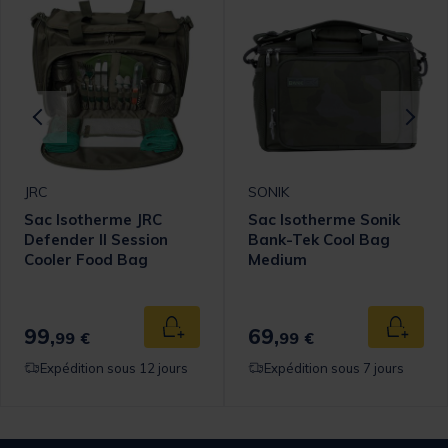
JRC
SONIK
Sac Isotherme JRC
Sac Isotherme Sonik
Defender II Session
Bank-Tek Cool Bag
Cooler Food Bag
Medium
99,
69,
 au panier
Ajouter au panier
Ajouter
99 €
99 €
Expédition sous 12 jours
Expédition sous 7 jours