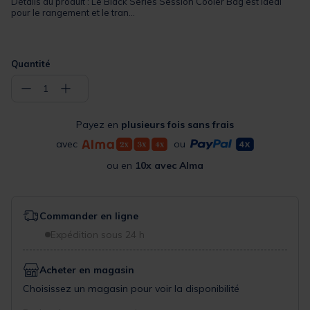
Détails du produit : Le Black Series Session Cooler Bag est idéal
pour le rangement et le tran...
Quantité
−
+
1
Payez en
plusieurs fois sans frais
avec
ou
ou en
10x avec Alma
Commander en ligne
Expédition sous 24 h
Acheter en magasin
Choisissez un magasin pour voir la disponibilité