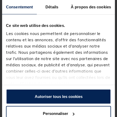
et aliments
lors de vos sessions carpe. Conçu pour
Consentement
Détails
À propos des cookies
conserver efficacement les
bouillettes, appâts
congelés et particules
, il bénéficie d’un
compartiment interne doublé d’aluminium associé à
une
isolation en mousse à cellules fermées
,
Ce site web utilise des cookies.
garantissant une excellente conservation thermique.
Les cookies nous permettent de personnaliser le
Sa conception robuste en
tissu Endura 900D
assure
contenu et les annonces, d'offrir des fonctionnalités
durabilité et résistance aux conditions exigeantes du
bord de l’eau, tandis que sa doublure intérieure est
relatives aux médias sociaux et d'analyser notre
facilement
nettoyable d’un simple coup d’éponge
.
trafic. Nous partageons également des informations
sur l'utilisation de notre site avec nos partenaires de
Détails
médias sociaux, de publicité et d'analyse, qui peuvent
•
Dimensions : 25 x 25 x 25 cm
combiner celles-ci avec d'autres informations que
• Construction en
tissu Endura 900D ultra résistant
vous leur avez fournies ou qu'ils ont collectées lors de
• Compartiment interne
doublé aluminium
votre utilisation de leurs services.
• Isolation en
mousse à cellules fermées
haute
performance
• Doublure intérieure
facilement nettoyable
Autoriser tous les cookies
• Fermetures éclair
#10 robustes
• Poignée de transport à plat
• Capacité suffisante pour
plusieurs kilos d’appâts
congelés et boîtes de particules
Personnaliser