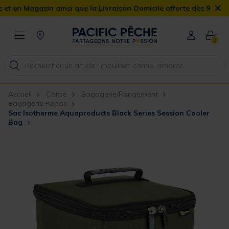
×
 Magasin ainsi que la Livraison Domicile offerte dès 90€
0
Accueil
Carpe
Bagagerie/Rangement
Bagagerie Repas
Sac Isotherme Aquaproducts Black Series Session Cooler
Bag