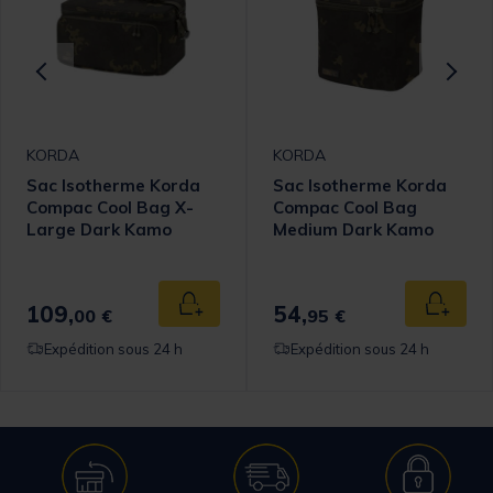
KORDA
KORDA
Sac Isotherme Korda
Sac Isotherme Korda
Compac Cool Bag X-
Compac Cool Bag
Large Dark Kamo
Medium Dark Kamo
109,
54,
 au panier
Ajouter au panier
Ajouter
00 €
95 €
Expédition sous 24 h
Expédition sous 24 h