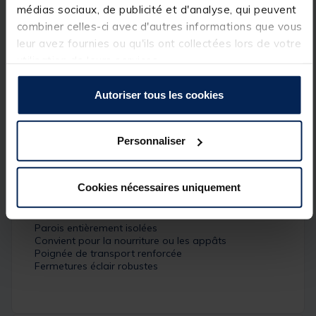
médias sociaux, de publicité et d'analyse, qui peuvent
Le grand modèle comporte également trois poches
extérieures. Les pochettes réfrigérantes Compac
combiner celles-ci avec d'autres informations que vous
sont conçues pour être congelées pendant 24
leur avez fournies ou qu'ils ont collectées lors de votre
heures avant la séance et gardent le contenu de
utilisation de leurs services.
votre sac isotherme ou de votre glacière Compac au
frais le plus longtemps possible.
Autoriser tous les cookies
Large sac isotherme :
Dimensions : 35cm x 27cm x 26cm / 25 litres
Personnaliser
Détails
Caractéristiques principales
Cookies nécessaires uniquement
Tissu durable et résistant à l'eau
Base étanche renforcée
Parois entièrement isolées
Convient pour la nourriture ou les appâts
Poignée de transport renforcée
Fermetures éclair robustes