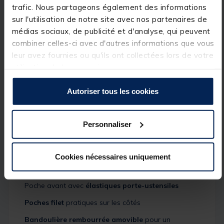
trafic. Nous partageons également des informations
sur l'utilisation de notre site avec nos partenaires de
Intérieur
entièrement doublé
et
isolé
pour garder le
contenu au frais
médias sociaux, de publicité et d'analyse, qui peuvent
combiner celles-ci avec d'autres informations que vous
Poche spéciale
sandwich toaster / poêle
leur avez fournies ou qu'ils ont collectées lors de votre
Élastiques internes pour maintenir
blocs froids
/
utilisation de leurs services.
bouteilles
debout
Séparateur isotherme amovible
(Velcro) pour
Autoriser tous les cookies
séparer froid et surgelé
Base HD étanche
pour une protection maximale sur
Personnaliser
sol humide
Double zip
: ouverture par
extrémité
,
coin
ou
côté
Cookies nécessaires uniquement
Structure
rigide renforcée
pour une meilleure
stabilité
Poche avant avec
élastiques porte-ustensiles
Poches filet
pratiques sur les côtés
Bandoulière rembourrée amovible
pour un