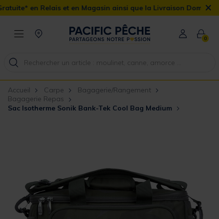
×
is et en Magasin ainsi que la Livraison Domicile offerte dès 90€
0
Accueil
Carpe
Bagagerie/Rangement
Bagagerie Repas
Sac Isotherme Sonik Bank-Tek Cool Bag Medium