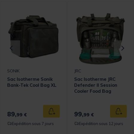
SONIK
JRC
Sac Isotherme Sonik
Sac Isotherme JRC
Bank-Tek Cool Bag XL
Defender II Session
Cooler Food Bag
89,
99,
 au panier
Ajouter au panier
Ajouter
99 €
99 €
Expédition sous 7 jours
Expédition sous 12 jours