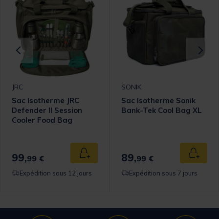
JRC
SONIK
Sac Isotherme JRC
Sac Isotherme Sonik
Defender II Session
Bank-Tek Cool Bag XL
Cooler Food Bag
99,
89,
 au panier
Ajouter au panier
Ajouter
99 €
99 €
Expédition sous 12 jours
Expédition sous 7 jours