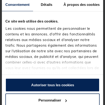
dimensionné pour accueillir une cuisinière, une poêle
Consentement
Détails
À propos des cookies
à frire, des ustensiles, un sac de kit d'infusion, un
ensemble d'aliments compact ou toute une série
d'autres articles. À l'intérieur, il y a
deux poches
latérales
, un compartiment arrière zippé et une
Ce site web utilise des cookies.
poche zippée en filet sur la face inférieure du
couvercle offre de multiples options de rangement.
Les cookies nous permettent de personnaliser le
Une
bandoulière rembourrée confortable
et des
contenu et les annonces, d'offrir des fonctionnalités
poignées de transport facilitent le transport, et la
relatives aux médias sociaux et d'analyser notre
base Nyplax imperméable empêche toute
pénétration d'eau lorsqu'elle est placée sur une
trafic. Nous partageons également des informations
surface humide.
sur l'utilisation de notre site avec nos partenaires de
Détails
médias sociaux, de publicité et d'analyse, qui peuvent
combiner celles-ci avec d'autres informations que
Caractéristiques:
Tissu Endura.
vous leur avez fournies ou qu'ils ont collectées lors de
Poche intérieure zippée.
votre utilisation de leurs services.
2 poches latérales internes.
Bandoulière rembourrée confortable et poignées de
transport.
Autoriser tous les cookies
Base Nyplax étanche.
Dimensions: 24cm x 24cm x 40cm
Personnaliser