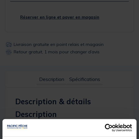
Réserver en ligne et payer en magasin
Livraison gratuite en point relais et magasin
Retour gratuit, 1 mois pour changer d’avis
Description
Spécifications
Description & détails
Description
Le
cookware bag black series
conçu pour garder
tous vos articles de cuisine en sécurité et organisés.
Le
sac de batterie de cuisine Black Series
est