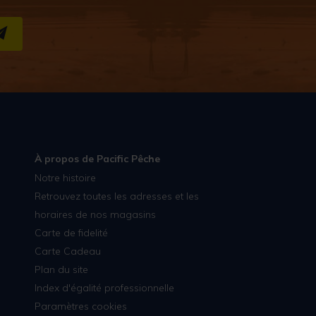
S''INSCRIRE
À propos de Pacific Pêche
Notre histoire
Retrouvez toutes les adresses et les
horaires de nos magasins
Carte de fidelité
Carte Cadeau
Plan du site
Index d'égalité professionnelle
Paramètres cookies