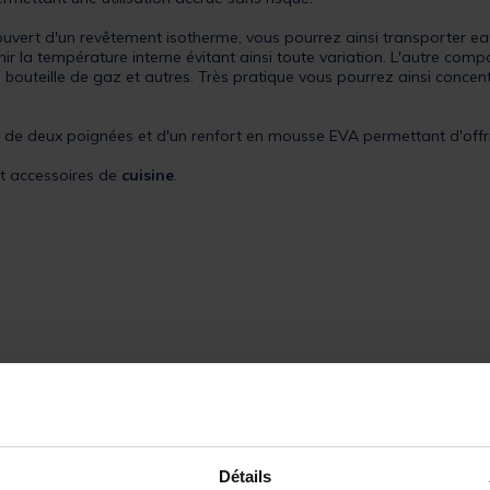
t d'un revêtement isotherme, vous pourrez ainsi transporter eau, l
 la température interne évitant ainsi toute variation. L'autre comp
, bouteille de gaz et autres. Très pratique vous pourrez ainsi concen
de deux poignées et d'un renfort en mousse EVA permettant d'offrir 
et accessoires de
cuisine
.
Détails