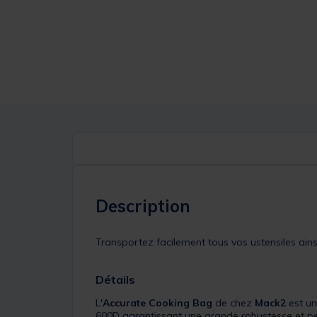
Description
Transportez facilement tous vos ustensiles ains
Détails
L'
Accurate Cooking Bag
de chez
Mack2
est un
600D garantissant une grande robustesse et per