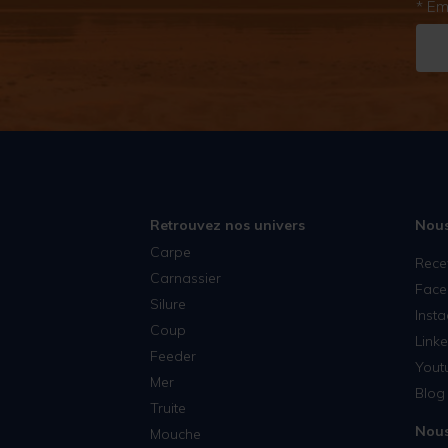
* Em
Retrouvez nos univers
Nous
Carpe
Rece
Carnassier
Face
Silure
Inst
Coup
Linke
Feeder
Yout
Mer
Blog 
Truite
Nous
Mouche