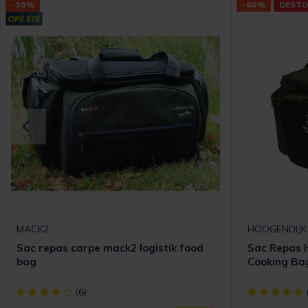
-30%
-60%
DEST
MACK2
HOOGENDIJK
Sac repas carpe mack2 logistik food
Sac Repas 
bag
Cooking Ba
[object Object] out of 5 Customer Rating
[object Objec
(6)