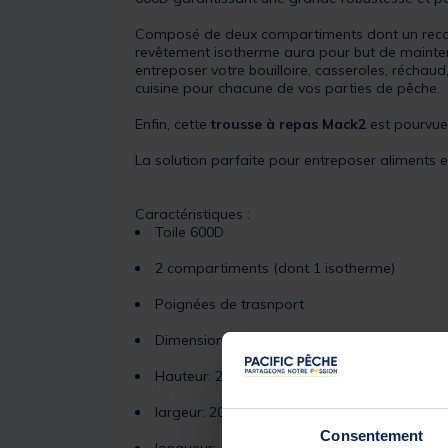
Composé de deux compartiments dont un recouver
revêtement isotherme aura pour but de maintenir
entreposer votre bouilloire, casseroles, réchaud
cuisine pour chacune de vos parties de pêche.
Enfin, cette
trousse à repas Mack2
est pourvue 
La solution parfaite pour entreposer aliments 
Caractéristiques :
Toile 600D
2 compartiments (dont 1 isotherme)
Poignées de trasnport
Dimensions :
Hauteur: 23 cm
largeur: 20 cm
Consentement
longueur: 44 cm