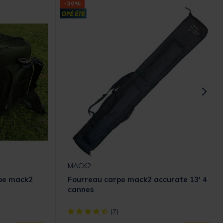
-30%
MACK2
rpe mack2
Fourreau carpe mack2 accurate 13' 4
cannes
omer Rating
[object Object] out of 5 Customer Rating
(7)