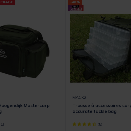
OCKAGE
-40%
MACK2
Hoogendijk Mastercarp
Trousse à accessoires ca
g
accurate tackle bag
t] out of 5 Customer Rating
[object Object] out of 5 Cust
(1)
(5)