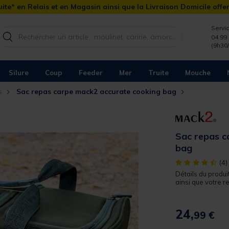
ite* en Relais et en Magasin ainsi que la Livraison Domicile offe
Servic
04 99 
(9h30
Silure
Coup
Feeder
Mer
Truite
Mouche
s
Sac repas carpe mack2 accurate cooking bag
Sac repas c
bag
[object Object]
(4)
Détails du produi
ainsi que votre re
24,
99 €