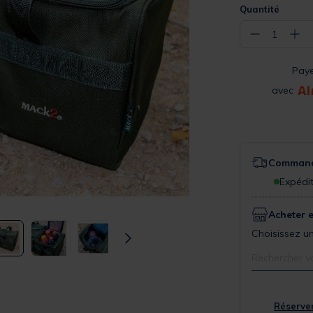
Quantité
−
+
1
Pay
avec
Commande
Expédit
Acheter 
Choisissez un
Rechercher v
Réserver