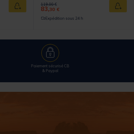
Price reduced from
to
119,00 €
83,
Ajouter au panier
Ajouter
30 €
Expédition sous 24 h
Paiement sécurisé CB
& Paypal