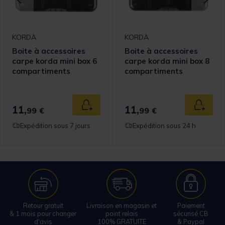
KORDA
KORDA
Boite à accessoires
Boite à accessoires
carpe korda mini box 6
carpe korda mini box 8
compartiments
compartiments
11,
11,
 au panier
Ajouter au panier
Ajouter
99 €
99 €
Expédition sous 7 jours
Expédition sous 24 h
Retour gratuit
Livraison en magasin et
Paiement
& 1 mois pour changer
point relais
sécurisé CB
d'avis
100% GRATUITE
& Paypal