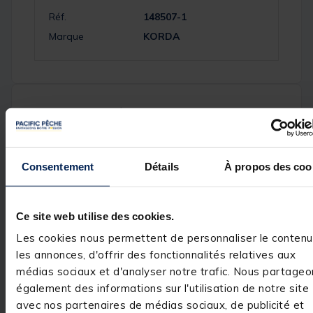
Réf.
148507-1
Marque
KORDA
Avis des pêcheurs
5
/
5
Consentement
Détails
À propos des coo
Avis vérifié
Produit de qualité.
Avis du
16/02/2025
, suite
Ce site web utilise des cookies.
expérience du
14/01/2025
Basé sur
1
avis soumis à un
contrôle
Les cookies nous permettent de personnaliser le contenu
Utile
(0)
Voir tous les avis sur ce site
Signaler
les annonces, d'offrir des fonctionnalités relatives aux
médias sociaux et d'analyser notre trafic. Nous partageo
5
étoiles
1
Réponse de
également des informations sur l'utilisation de notre site
4
étoiles
0
pacificpeche.com
avec nos partenaires de médias sociaux, de publicité et
3
étoiles
0