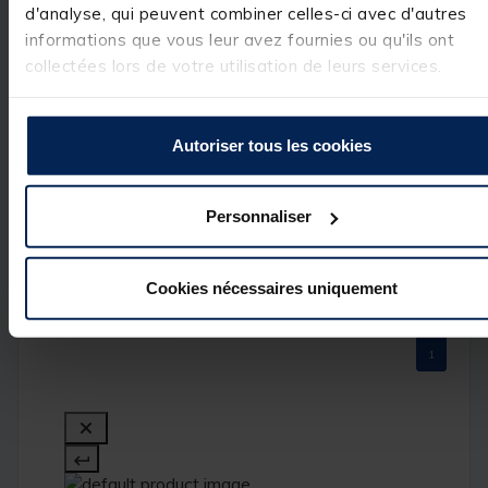
Bonjour,

d'analyse, qui peuvent combiner celles-ci avec d'autres
 Nous vous 
2
étoiles
0
remercions pour 
informations que vous leur avez fournies ou qu'ils ont
1
étoile
0
votre 
collectées lors de votre utilisation de leurs services.
commentaire 
très positif. Nous
sommes ravis 
d'avoir répondu 
Autoriser tous les cookies
à vos attentes et
de vous compter
parmi nos 
clients. C'est un 
Personnaliser
réel plaisir.

L’équipe Pacific 
Pêche
Cookies nécessaires uniquement
1