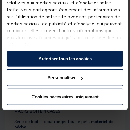
1,
00 €
relatives aux médias sociaux et d'analyser notre
trafic. Nous partageons également des informations
Expédition sous 24 h
sur l'utilisation de notre site avec nos partenaires de
médias sociaux, de publicité et d'analyse, qui peuvent
combiner celles-ci avec d'autres informations que
vous leur avez fournies ou qu'ils ont collectées lors de
votre utilisation de leurs services.
Description
Spécifications
Autoriser tous les cookies
Description & détails
Personnaliser
Description
Boîte à accessoires carpe
Cookies nécessaires uniquement
Détails
MACK2 BOITE 4 CASES
Série de boîtes pour ranger tout le petit
matériel de
pêche
.