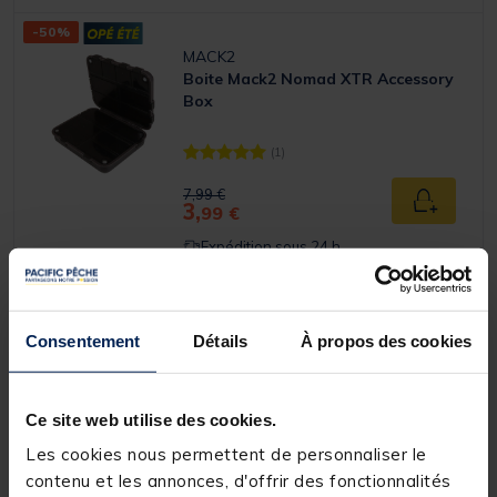
-50%
MACK2
Boite Mack2 Nomad XTR Accessory
Box
(1)
[object Object] out of 5 Customer Rating
Price reduced from
to
7,99 €
3,
Ajouter a
99 €
Expédition sous 24 h
-66%
DESTOCKAGE
Consentement
Détails
À propos des cookies
MACK2
Boîte à accessoires carpe mack2
boite 3 cases
Ce site web utilise des cookies.
Les cookies nous permettent de personnaliser le
contenu et les annonces, d'offrir des fonctionnalités
Price reduced from
to
2,99 €
Ajouter a