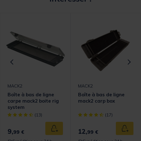
MACK2
MACK2
Boîte à bas de ligne
Boîte à bas de ligne
carpe mack2 boite rig
mack2 carp box
system
[object Object] out of 5 Customer Rating
[object Object] out of 5 Cust
(13)
(17)
9,
12,
 au panier
Ajouter au panier
Ajouter
99 €
99 €