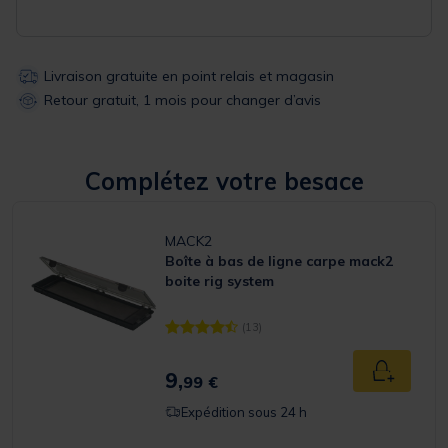
Livraison gratuite en point relais et magasin
Retour gratuit, 1 mois pour changer d’avis
Complétez votre besace
MACK2
Boîte à bas de ligne carpe mack2
boite rig system
(13)
[object Object] out of 5 Customer Rating
9,
Ajouter a
99 €
Expédition sous 24 h