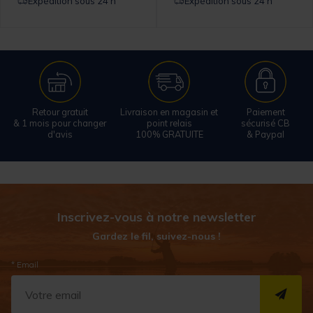
Expédition sous 24 h
Expédition sous 24 h
Retour gratuit
Livraison en magasin et
Paiement
& 1 mois pour changer
point relais
sécurisé CB
d'avis
100% GRATUITE
& Paypal
Inscrivez-vous à notre newsletter
Gardez le fil, suivez-nous !
* Email
S''I