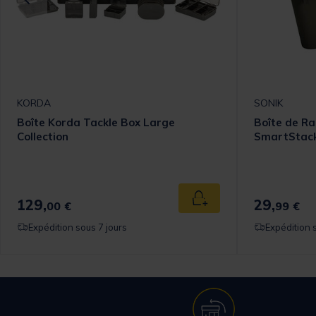
KORDA
SONIK
Boîte Korda Tackle Box Large
Boîte de R
Collection
SmartStack
129,
29,
 au panier
Ajouter au panier
00 €
99 €
Expédition sous 7 jours
Expédition 