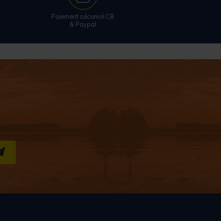
Paiement sécurisé CB
& Paypal
S''INSCRIRE