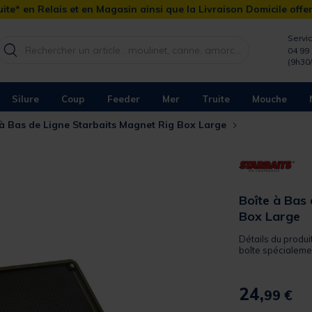
ite* en Relais et en Magasin ainsi que la Livraison Domicile offe
Servic
04 99 
(9h30
Silure
Coup
Feeder
Mer
Truite
Mouche
 à Bas de Ligne Starbaits Magnet Rig Box Large
Boîte à Bas
Box Large
Détails du produi
boîte spécialeme
24,
99 €