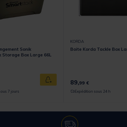
KORDA
angement Sonik
Boite Korda Tackle Box La
 Storage Box Large 66L
89,
Ajouter au panier
99 €
sous 7 jours
Expédition sous 24 h