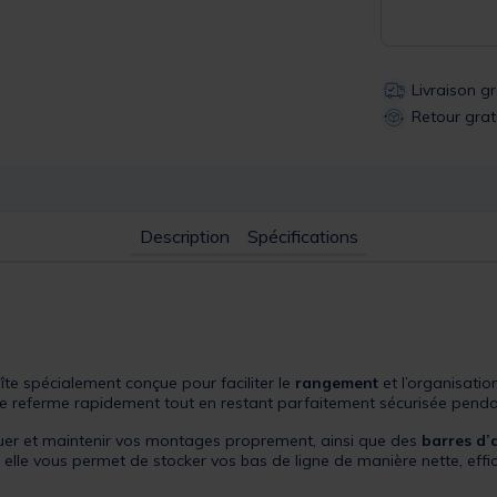
Livraison g
Retour grat
Description
Spécifications
îte spécialement conçue pour faciliter le
rangement
et l’organisati
t se referme rapidement tout en restant parfaitement sécurisée penda
er et maintenir vos montages proprement, ainsi que des
barres d’
, elle vous permet de stocker vos bas de ligne de manière nette, effi