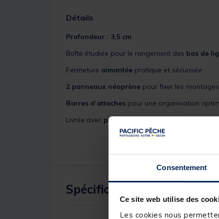
Détails
Profondeur :
3,5 cm
Boîte étudiée pour le rangement des
bas de li
Fermeture
aimantée
pratique et sécurisée
2 panneaux néoprène
pour fixer les montages
Barres d’attaches
pour une organisation opti
Livrée avec
punaises de fixation
Consentement
Spécifications
Ce site web utilise des cook
Les cookies nous permettent