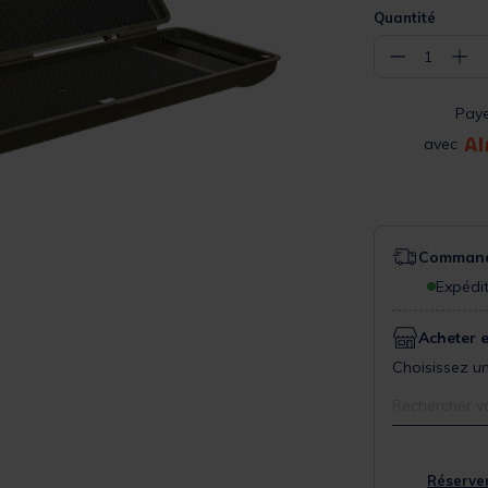
Quantité
−
+
1
Pay
avec
Commande
Expédit
Acheter 
Choisissez un
Rechercher v
Réserver