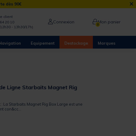
×
rte dès 90€
e client
Connexion
Mon panier
64 20 10
0
/12h30 - 13h30/17h)
Navigation
Equipement
Destockage
Marques
 de Ligne Starbaits Magnet Rig
t : La Starbaits Magnet Rig Box Large est une
nt con&cc...