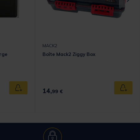
MACK2
rge
Boîte Mack2 Ziggy Box
14,
Ajouter au panier
Ajouter
99 €