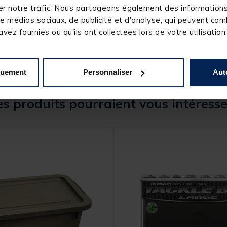
245797-1
r notre trafic. Nous partageons également des informations s
STARBAITS
e médias sociaux, de publicité et d'analyse, qui peuvent comb
vez fournies ou qu'ils ont collectées lors de votre utilisation
quement
Personnaliser
Aut
s produits pourraient vous intéresse