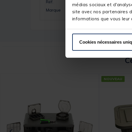
Réf.
médias sociaux et d'analyse
Marque
site avec nos partenaires d
informations que vous leur a
Cookies nécessaires uni
Ce
NOUVEAU