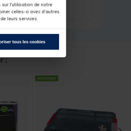
ur l'utilisation de notre
iner celles-ci avec d'autres
 de leurs services.
oriser tous les cookies
r :
NOUVEAU