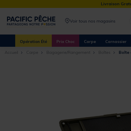
Livraison Gratu
Voir tous nos magasins
Opération Été
Prix Choc
Carpe
Carnassier
Accueil
Carpe
Bagagerie/Rangement
Boîtes
Boîte