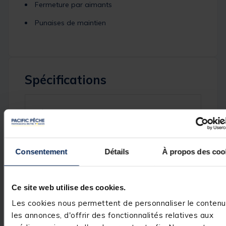
Fermeture par aimants
Punaises de maintien
Spécifications
Réf.
121356-1
Marque
KORDA
Consentement
Détails
À propos des coo
Avis des pêcheurs
Ce site web utilise des cookies.
Les cookies nous permettent de personnaliser le contenu
3
/
5
les annonces, d'offrir des fonctionnalités relatives aux
Avis vérifié