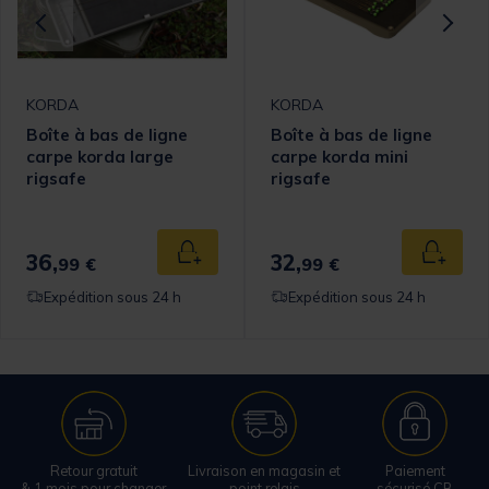
KORDA
KORDA
Boîte à bas de ligne
Boîte à bas de ligne
carpe korda large
carpe korda mini
rigsafe
rigsafe
36,
32,
 au panier
Ajouter au panier
Ajouter
99 €
99 €
Expédition sous 24 h
Expédition sous 24 h
Retour gratuit
Livraison en magasin et
Paiement
& 1 mois pour changer
point relais
sécurisé CB