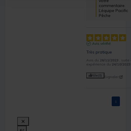
votre 
commentaire. 

L’équipe Pacific 
Pêche
Avis vérifié
Très pratique
Avis du
26/11/2023
, suite
expérience du
24/10/2023
Utile
(0)
Signaler
1