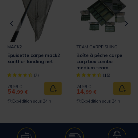
MACK2
TEAM CARPFISHING
Epuisette carpe mack2
Boîte à pêche carpe
xanthor landing net
carp box combo
medium team
carpfishing
omer Rating
[object Object] out of 5 Customer Rating
[object Object] out of 5 Cust
(7)
(15)
Price reduced from
to
Price reduced from
to
79,99 €
24,99 €
54,
14,
 au panier
Ajouter au panier
Ajouter
99 €
99 €
Expédition sous 24 h
Expédition sous 24 h