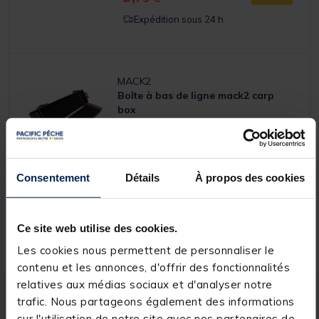
Expédition sous 24 h
MACK2
Boîte à bas de ligne mack2 carp
box
(17)
[object Object] out of 5 Customer Rating
Consentement
Détails
À propos des cookies
12,
Ajouter a
99 €
Expédition sous 24 h
Ce site web utilise des cookies.
Les cookies nous permettent de personnaliser le
contenu et les annonces, d'offrir des fonctionnalités
relatives aux médias sociaux et d'analyser notre
trafic. Nous partageons également des informations
Description
Spécifications
sur l'utilisation de notre site avec nos partenaires de