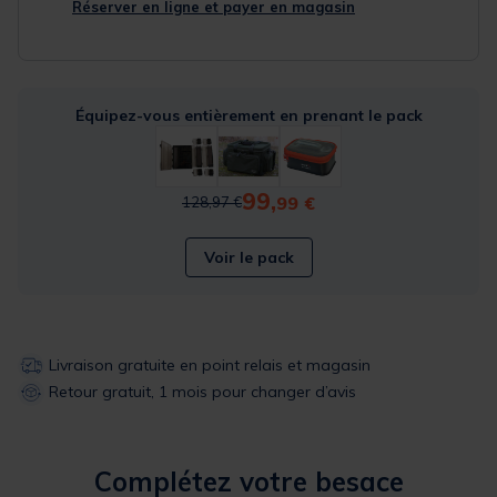
Réserver en ligne et payer en magasin
Équipez-vous entièrement en prenant le pack
99,
Price reduced from
to
99 €
128,97 €
Voir le pack
Livraison gratuite en point relais et magasin
Retour gratuit, 1 mois pour changer d’avis
Complétez votre besace