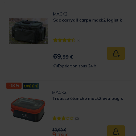
MACK2
Sac carryall carpe mack2 logistik
(7)
[object Object] out of 5 Customer Rating
69,
Ajouter a
99 €
Expédition sous 24 h
-30%
MACK2
Trousse étanche mack2 eva bag s
(2)
[object Object] out of 5 Customer Rating
Price reduced from
to
13,99 €
9,
Ajouter a
79 €