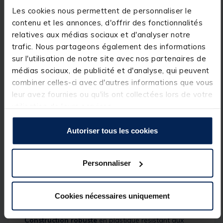
pré-noués
, avec
barre de maintien des hameçons
Les cookies nous permettent de personnaliser le
et règle haute visibilité pour une précision optimale.
contenu et les annonces, d'offrir des fonctionnalités
Plateau amovible
: facilite l’accès aux petits
relatives aux médias sociaux et d'analyser notre
composants comme
émerillons, perles et
trafic. Nous partageons également des informations
hameçons
lors du montage des lignes.
sur l'utilisation de notre site avec nos partenaires de
Compartiment principal spacieux et
médias sociaux, de publicité et d'analyse, qui peuvent
personnalisable
:
combiner celles-ci avec d'autres informations que vous
Parois fixes
adaptées aux bobines de bas de ligne,
leur avez fournies ou qu'ils ont collectées lors de votre
boîtes d’accessoires, fils, leader safes et ciseaux.
utilisation de leurs services.
Diviseurs modulables
(6 petits, 1 moyen, 2 grands)
pour une organisation sur mesure.
Autoriser tous les cookies
Compatibilité avec les Mini-Compartment Boxes
(vendues séparément) pour encore plus de
Personnaliser
rangement.
Fermeture magnétique sécurisée
: garantit une
protection optimale
sans risque d’ouverture
Cookies nécessaires uniquement
accidentelle.
Construction robuste
en plastique résistant aux