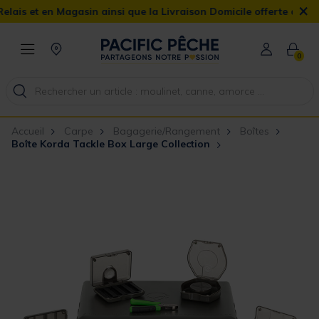
×
et en Magasin ainsi que la Livraison Domicile offerte dès 90€
0
Accueil
Carpe
Bagagerie/Rangement
Boîtes
Boîte Korda Tackle Box Large Collection