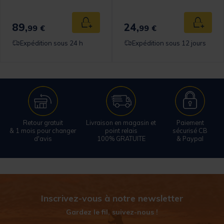
89,
24,
 au panier
Ajouter au panier
Ajouter
99 €
99 €
Expédition sous 24 h
Expédition sous 12 jours
Retour gratuit
Livraison en magasin et
Paiement
& 1 mois pour changer
point relais
sécurisé CB
d'avis
100% GRATUITE
& Paypal
Inscrivez-vous à notre newsletter
Gardez le fil, suivez-nous !