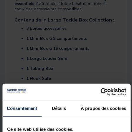
essentiels
, évitant ainsi toute hésitation dans le
choix des accessoires compatibles.
Contenu de la Large Tackle Box Collection :
3 boîtes accessoires
1 Mini-Box à 9 compartiments
1 Mini-Box à 16 compartiments
1 Large Leader Safe
1 Tubing Box
1 Hook Safe
Détails
Couvercle avec 25 compartiments intégrés
:
Consentement
Détails
À propos des cookies
fermeture transparente pour visualisation rapide des
accessoires (émerillons, tubes thermorétractables,
kickers, Heli-Safes, etc.).
Ce site web utilise des cookies.
Rig Board intégré
: stockage jusqu’à
56 montages