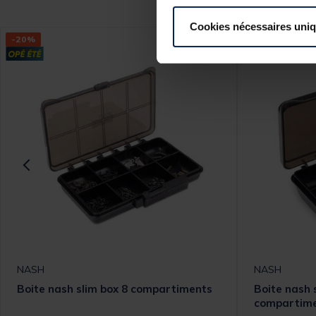
Cookies nécessaires uni
-20%
NASH
NASH
Boite nash slim box 8 compartiments
Boite nash 
compartim