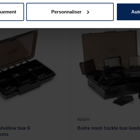
quement
Personnaliser
Aut
-10%
NASH
shallow box 6
Boite nash tackle box load
ents