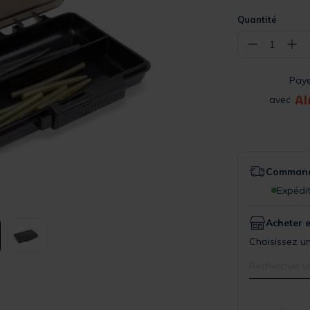
Quantité
−
+
1
Pay
avec
Commande
Expédit
Acheter 
Choisissez un
Rechercher v