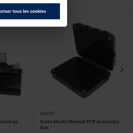
oriser tous les cookies
-50%
MACK2
ed large
Boite Mack2 Nomad XTR Accessory
Box