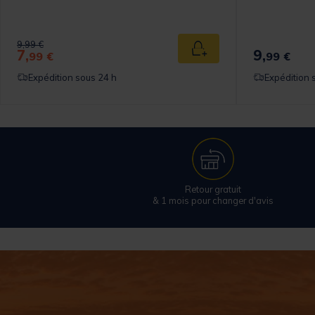
Price reduced from
to
9,99 €
7,
9,
 au panier
Ajouter au panier
99 €
99 €
Expédition sous 24 h
Expédition 
Retour gratuit
& 1 mois pour changer d'avis