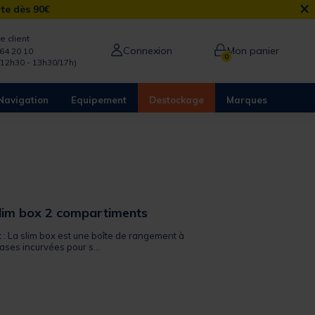
×
rte dès 90€
e client
Connexion
Mon panier
64 20 10
0
/12h30 - 13h30/17h)
Navigation
Equipement
Destockage
Marques
slim box 2 compartiments
t : La slim box est une boîte de rangement à
bases incurvées pour s...
from