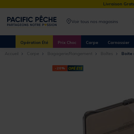
Livraison Gratu
Voir tous nos magasins
Opération Été
Prix Choc
Carpe
Carnassier
Accueil
Carpe
Bagagerie/Rangement
Boîtes
Boite
-20%