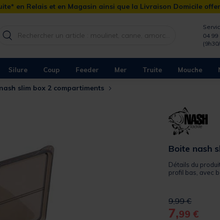
ite* en Relais et en Magasin ainsi que la Livraison Domicile offe
Servic
04 99 
(9h30
Silure
Coup
Feeder
Mer
Truite
Mouche
 nash slim box 2 compartiments
Boite nash 
Détails du produi
profil bas, avec 
Price reduced 
to
9,99 €
7,
99 €