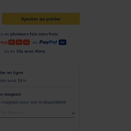
Ajouter au panier
ez en
plusieurs fois sans frais
ou
ou en
10x avec Alma
r en ligne
ion sous 24 h
en magasin
 magasin pour voir la disponibilité
otre magasin