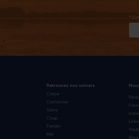
* Em
Retrouvez nos univers
Nous
Carpe
Rece
Carnassier
Face
Silure
Inst
Coup
Linke
Feeder
Yout
Mer
Blog 