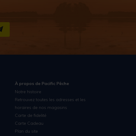
S''INSCRIRE
À propos de Pacific Pêche
Notre histoire
Retrouvez toutes les adresses et les
horaires de nos magasins
Carte de fidelité
Carte Cadeau
Plan du site