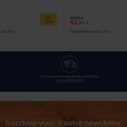
Price reduced from
to
69,99 €
62,
Ajouter au panier
99 €
sous 24 h
Expédition sous 24 h
Livraison en magasin et point relais
100% GRATUITE
Inscrivez-vous à notre newsletter