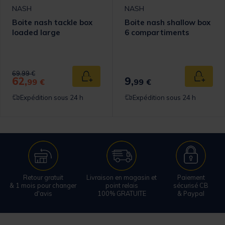
NASH
NASH
Boite nash tackle box
Boite nash shallow box
loaded large
6 compartiments
Price reduced from
to
69,99 €
62,
9,
 au panier
Ajouter au panier
Ajouter
99 €
99 €
Expédition sous 24 h
Expédition sous 24 h
Retour gratuit
Livraison en magasin et
Paiement
& 1 mois pour changer
point relais
sécurisé CB
d'avis
100% GRATUITE
& Paypal