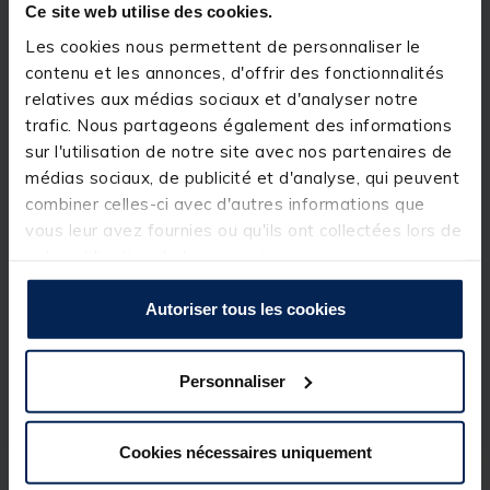
Ce site web utilise des cookies.
pêche
.
Les cookies nous permettent de personnaliser le
Détails
contenu et les annonces, d'offrir des fonctionnalités
Caractéristiques:
relatives aux médias sociaux et d'analyser notre
Couvercle teinté
Construction moulée incassable
trafic. Nous partageons également des informations
Verrous avant faciles à glisser
sur l'utilisation de notre site avec nos partenaires de
Mesure Metrix et Imperial pour vos bas de lignes
médias sociaux, de publicité et d'analyse, qui peuvent
Trois compartiments principaux
Un compartiment pleine largeur
combiner celles-ci avec d'autres informations que
Grande boîte fournie avec 10 petits séparateurs
vous leur avez fournies ou qu'ils ont collectées lors de
Dimension: 34.5cm x 26cm x 6cm
votre utilisation de leurs services.
Autoriser tous les cookies
Personnaliser
Spécifications
Cookies nécessaires uniquement
Réf.
155403-1