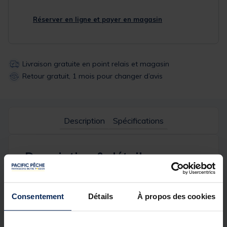
Réserver en ligne et payer en magasin
Livraison gratuite en point relais et magasin
Retour gratuit, 1 mois pour changer d’avis
Description
Spécifications
Description & détails
Description
Consentement
Détails
À propos des cookies
Cette
tackle box large
est la version 2020 de la box
logic.
Elle est le système de
stockage modulaire
par
excellence pour l'organisation de vos
accessoires de