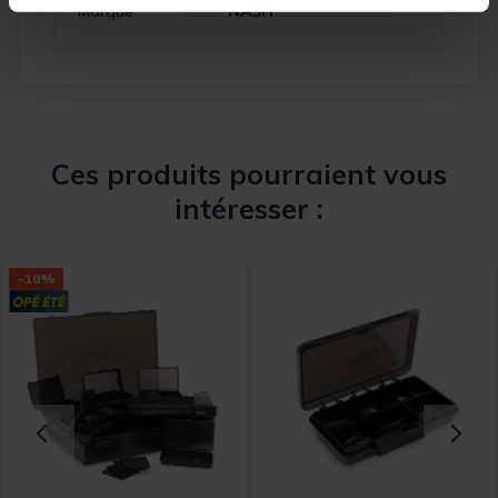
Marque
NASH
Ces produits pourraient vous
intéresser :
-10%