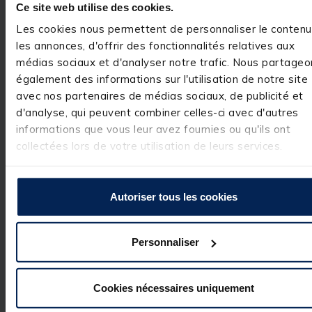
remercions pour 
Ce site web utilise des cookies.
votre 
commentaire 
Les cookies nous permettent de personnaliser le contenu
très positif. Nous
les annonces, d'offrir des fonctionnalités relatives aux
sommes ravis 
d'avoir répondu 
médias sociaux et d'analyser notre trafic. Nous partageo
à vos attentes et
également des informations sur l'utilisation de notre site
de vous compter
avec nos partenaires de médias sociaux, de publicité et
parmi nos 
clients. C'est un 
d'analyse, qui peuvent combiner celles-ci avec d'autres
réel plaisir.

informations que vous leur avez fournies ou qu'ils ont
L’équipe Pacific 
Pêche
collectées lors de votre utilisation de leurs services.
Autoriser tous les cookies
Avis vérifié
Très bien pour les bouil
Personnaliser
Avis du
25/03/2023
, suite
expérience du
02/03/2023
Utile
(0)
Cookies nécessaires uniquement
Signaler