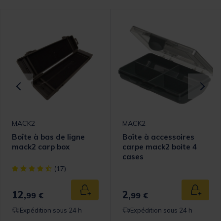
MACK2
MACK2
Boîte à bas de ligne
Boîte à accessoires
mack2 carp box
carpe mack2 boite 4
cases
[object Object] out of 5 Customer Rating
(17)
12,
2,
 au panier
Ajouter au panier
Ajouter
99 €
99 €
Expédition sous 24 h
Expédition sous 24 h