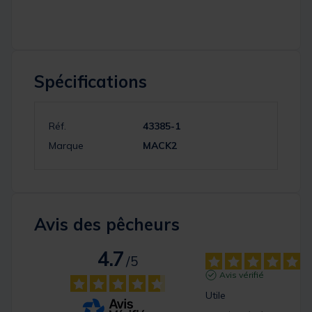
Spécifications
Réf.
43385-1
Marque
MACK2
Avis des pêcheurs
4.7
/
5
Avis vérifié
Utile