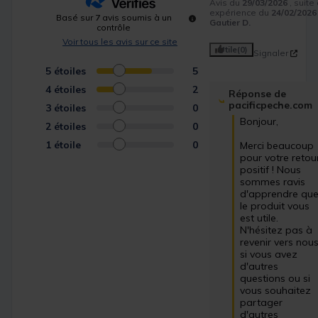
Avis du
29/03/2026
, suite
expérience du
24/02/2026
Basé sur
7
avis soumis à un
Gautier D.
contrôle
Voir tous les avis sur ce site
Utile
(0)
Signaler
5
étoiles
5
4
étoiles
2
Réponse de
pacificpeche.com
3
étoiles
0
Bonjour, 

2
étoiles
0
1
étoile
0
Merci beaucoup 
pour votre retour
positif ! Nous 
sommes ravis 
d'apprendre que
le produit vous 
est utile. 
N'hésitez pas à 
revenir vers nous
si vous avez 
d'autres 
questions ou si 
vous souhaitez 
partager 
d'autres 