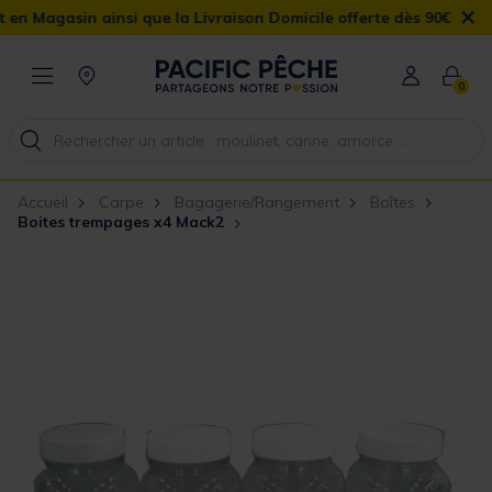
×
sin ainsi que la Livraison Domicile offerte dès 90€
0
Accueil
Carpe
Bagagerie/Rangement
Boîtes
Boites trempages x4 Mack2