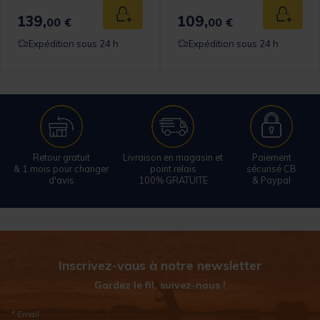
139,
109,
 au panier
Ajouter au panier
Ajouter
00 €
00 €
Expédition sous 24 h
Expédition sous 24 h
Retour gratuit
Livraison en magasin et
Paiement
& 1 mois pour changer
point relais
sécurisé CB
d'avis
100% GRATUITE
& Paypal
Inscrivez-vous à notre newsletter
Gardez le fil, suivez-nous !
* Email