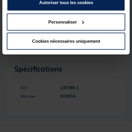
Autoriser tous les cookies
Entièrement rembourré et doublé
Bandoulière rembourrée et amovible
Poignées de transport renforcées
Fermetures éclair robustes
Personnaliser
Poche pour bâton de banque
Poche pour épuisette
Poche à plomb
Cookies nécessaires uniquement
Spécifications
Réf.
237789-1
Marque
KORDA