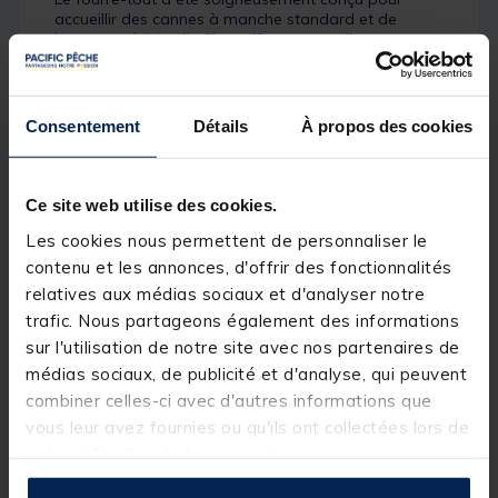
accueillir des cannes à manche standard et de
longueur réduite. Il offre suffisamment d'espace
pour accueillir même les plus grands moulinets et
une petite poche est située sur le côté pour ranger
les leads après votre session.
Consentement
Détails
À propos des cookies
De plus, il y a une poche pour une épuisette et un
bâton de banque située sur la colonne vertébrale du
fourre-tout.
Ce site web utilise des cookies.
Les bagages Dark Kamo Compac sont fabriqués à
partir de tissus haute performance et de
Les cookies nous permettent de personnaliser le
composants de qualité militaire, créant un système
contenu et les annonces, d'offrir des fonctionnalités
de bagages organisé, solide, léger et durable.
relatives aux médias sociaux et d'analyser notre
Dimensions : 135 cm x 35 cm x 13 cm
trafic. Nous partageons également des informations
sur l'utilisation de notre site avec nos partenaires de
médias sociaux, de publicité et d'analyse, qui peuvent
combiner celles-ci avec d'autres informations que
Détails
vous leur avez fournies ou qu'ils ont collectées lors de
Principales caractéristiques :
votre utilisation de leurs services.
Tissu durable et résistant à l'eau