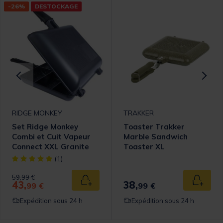
-26%
DESTOCKAGE
RIDGE MONKEY
TRAKKER
Set Ridge Monkey
Toaster Trakker
Combi et Cuit Vapeur
Marble Sandwich
Connect XXL Granite
Toaster XL
Edition
[object Object] out of 5 Customer Rating
(1)
Price reduced from
to
59,99 €
43,
38,
 au panier
Ajouter au panier
Ajouter
99 €
99 €
Expédition sous 24 h
Expédition sous 24 h