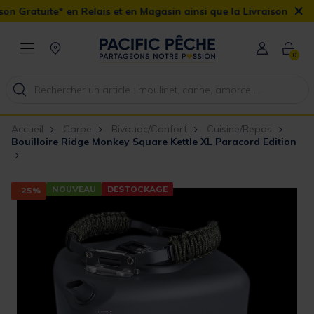
×
 Relais et en Magasin ainsi que la Livraison Domicile offerte dès 
0
Accueil
Carpe
Bivouac/Confort
Cuisine/Repas
Bouilloire Ridge Monkey Square Kettle XL Paracord Edition
NOUVEAU
DESTOCKAGE
-25%