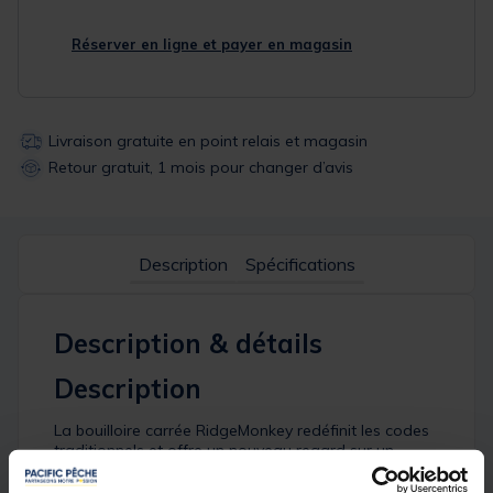
Réserver en ligne et payer en magasin
Livraison gratuite en point relais et magasin
Retour gratuit, 1 mois pour changer d’avis
Description
Spécifications
Description & détails
Description
La bouilloire carrée RidgeMonkey redéfinit les codes
traditionnels et offre un nouveau regard sur un
produit resté pratiquement inchangé depuis des
siècles.