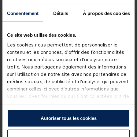
Sa grande surface carrée assure une ébullition
Consentement
Détails
À propos des cookies
rapide, notamment avec le réchaud RidgeMonkey
Quad Connect. Ses poignées pliables et son design
ergonomique lui permettent de se glisser dans les
espaces les plus restreints.
Ce site web utilise des cookies.
Complément idéal de la gamme d'ustensiles de
Les cookies nous permettent de personnaliser le
cuisine RidgeMonkey, la bouilloire carrée peut être
contenu et les annonces, d'offrir des fonctionnalités
utilisée sur toute source de chaleur directe.
Désormais dotée de poignées en paracorde verte
relatives aux médias sociaux et d'analyser notre
pour un style et un confort optimaux.
trafic. Nous partageons également des informations
sur l'utilisation de notre site avec nos partenaires de
Détails
médias sociaux, de publicité et d'analyse, qui peuvent
Caractéristique :
combiner celles-ci avec d'autres informations que
vous leur avez fournies ou qu'ils ont collectées lors de
Design cubique unique
votre utilisation de leurs services.
Corps en aluminium anodisé léger et résistant
Grande surface
Se range facilement dans les espaces confinés
Autoriser tous les cookies
Modèle déposé et protégé
Sac de transport à cordon inclus
Poignées en paracorde verte
Capacité: 2L