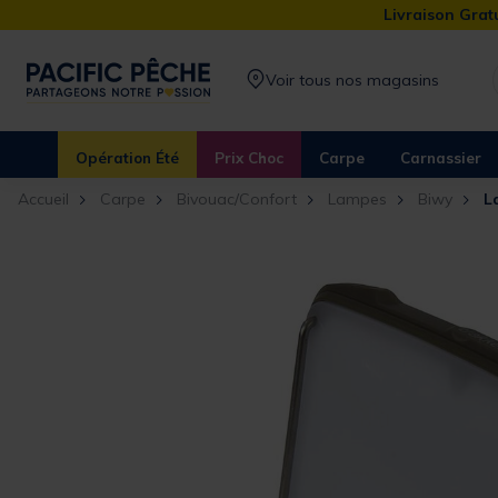
Livraison Gratu
Voir tous nos magasins
Opération Été
Prix Choc
Carpe
Carnassier
Accueil
Carpe
Bivouac/Confort
Lampes
Biwy
L