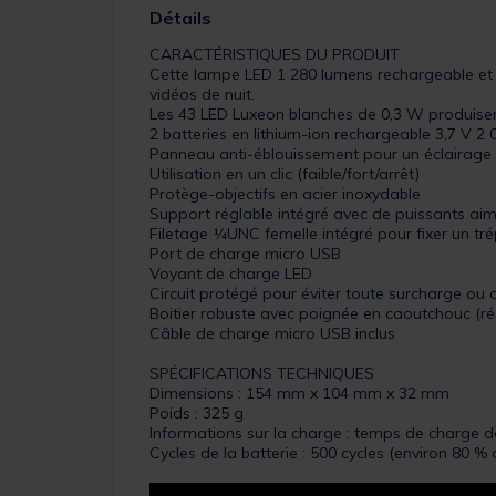
Détails
CARACTÉRISTIQUES DU PRODUIT
Cette lampe LED 1 280 lumens rechargeable et e
vidéos de nuit.
Les 43 LED Luxeon blanches de 0,3 W produisen
2 batteries en lithium-ion rechargeable 3,7 V 2
Panneau anti-éblouissement pour un éclairage 
Utilisation en un clic (faible/fort/arrêt)
Protège-objectifs en acier inoxydable
Support réglable intégré avec de puissants aima
Filetage ¼UNC femelle intégré pour fixer un tr
Port de charge micro USB
Voyant de charge LED
Circuit protégé pour éviter toute surcharge ou
Boitier robuste avec poignée en caoutchouc (rés
Câble de charge micro USB inclus
SPÉCIFICATIONS TECHNIQUES
Dimensions : 154 mm x 104 mm x 32 mm
Poids : 325 g
Informations sur la charge : temps de charge d
Cycles de la batterie : 500 cycles (environ 80 %