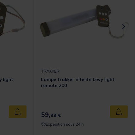
TRAKKER
 light
Lampe trakker nitelife biwy light
remote 200
omer Rating
59,
Ajouter au panier
Ajouter
99 €
Expédition sous 24 h