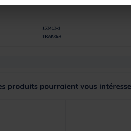
153413-1
TRAKKER
s produits pourraient vous intéresse