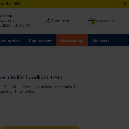
×
rte dès 90€
e client
Connexion
Mon panier
64 20 10
0
/12h30 - 13h30/17h)
Navigation
Equipement
Destockage
Marques
r nitelife floodlight 1280
t : Très robuste et d’une puissance jusqu’à 1
jecteur Nitelife Flo...