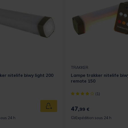
TRAKKER
er nitelife biwy light 200
Lampe trakker nitelife biwy
remote 150
[object Object] out of 5 Cust
(1)
47,
Ajouter au panier
99 €
sous 24 h
Expédition sous 24 h