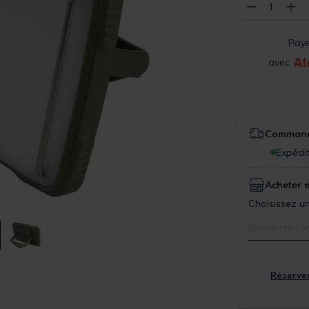
−
+
1
Pay
avec
Commande
Expédit
Acheter 
Choisissez un
Rechercher v
Réserver