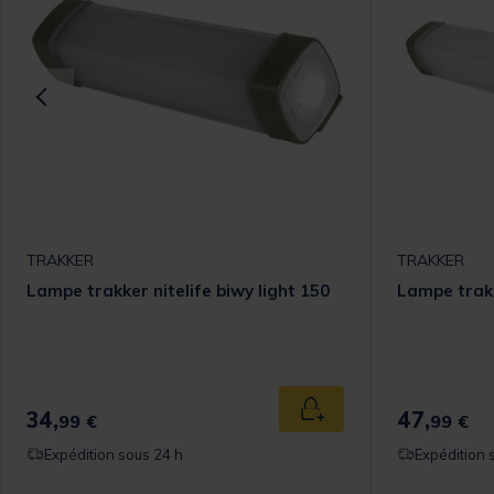
TRAKKER
TRAKKER
Lampe trakker nitelife biwy light 150
Lampe trakk
34,
47,
 au panier
Ajouter au panier
99 €
99 €
Expédition sous 24 h
Expédition 