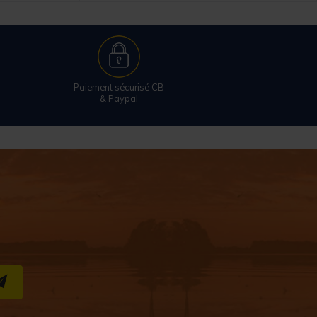
Paiement sécurisé CB
& Paypal
S''INSCRIRE