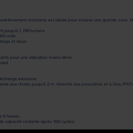
xtrêmement résistante est idéale pour éclairer une grande zone. Id
t jusqu’à 1 280 lumens
 000 mAh
large et doux
nts pour une utilisation mains-libres
épied
 décharge excessive
iste aux chutes jusqu’à 2 m, étanche aux poussières et à l’eau IP67)
e 6 heures
 de capacité restante après 500 cycles)