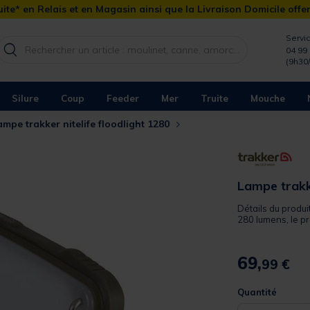
ite* en Relais et en Magasin ainsi que la Livraison Domicile offe
Servic
04 99 
(9h30
Silure
Coup
Feeder
Mer
Truite
Mouche
ampe trakker nitelife floodlight 1280
Lampe trakke
Détails du produi
280 lumens, le pro
69,
99 €
Quantité