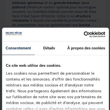
intérieur généreux
et sa
grande hauteur sous
plafond
offrent un confort optimal pour les longues
sessions. La chambre intérieur permet aussi de faire
face à tout types d'insecte. Grâce à sa
structure
résistante
, il assure une excellente protection contre
les intempéries, tout en garantissant une
bonne
ventilation
grâce à ses nombreuses ouvertures. Son
montage rapide
et ses
éléments modulables
en
font un abri pratique et adaptable à toutes les
conditions.
Consentement
Détails
À propos des cookies
Ce site web utilise des cookies.
Les cookies nous permettent de personnaliser le
contenu et les annonces, d'offrir des fonctionnalités
relatives aux médias sociaux et d'analyser notre
trafic. Nous partageons également des informations
sur l'utilisation de notre site avec nos partenaires de
médias sociaux, de publicité et d'analyse, qui peuvent
combiner celles-ci avec d'autres informations que vous