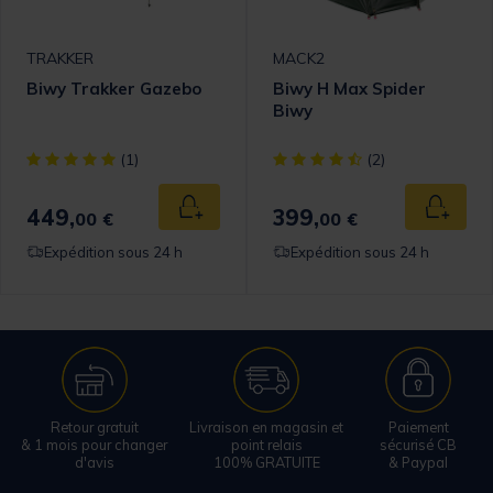
TRAKKER
MACK2
Biwy Trakker Gazebo
Biwy H Max Spider
Biwy
[object Object] out of 5 Customer Rating
[object Object] out of 5 Cust
(1)
(2)
449,
399,
 au panier
Ajouter au panier
Ajouter
00 €
00 €
Expédition sous 24 h
Expédition sous 24 h
Retour gratuit
Livraison en magasin et
Paiement
& 1 mois pour changer
point relais
sécurisé CB
d'avis
100% GRATUITE
& Paypal