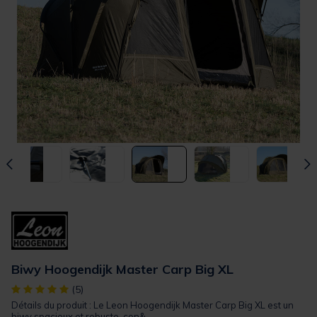
Biwy Hoogendijk Master Carp Big XL
[object Object] out of 5 Customer Rating
(5)
Détails du produit : Le Leon Hoogendijk Master Carp Big XL est un
biwy spacieux et robuste, con&...