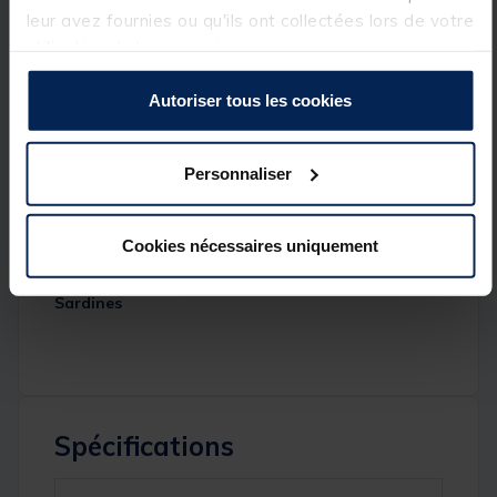
leur avez fournies ou qu'ils ont collectées lors de votre
Détails
utilisation de leurs services.
Hauteur intérieure
: 1,85 m
Autoriser tous les cookies
Largeur intérieure
: 2,50 m
Longueur intérieure
: 2,80 m
Personnaliser
Hauteur totale du biwy
: 1,90 m
Longueur totale
: 3,10 m
Cookies nécessaires uniquement
Sac de transport
Sardines
Spécifications