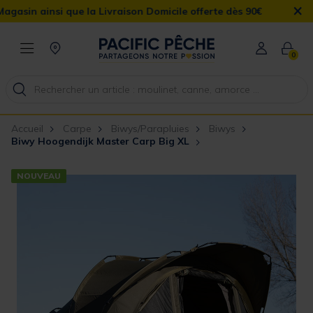
×
 ainsi que la Livraison Domicile offerte dès 90€
0
Accueil
Carpe
Biwys/Parapluies
Biwys
Biwy Hoogendijk Master Carp Big XL
NOUVEAU