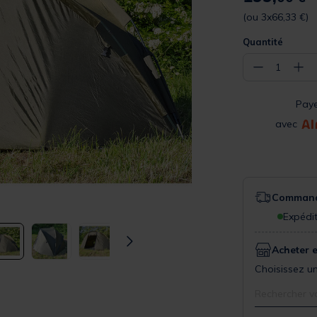
(ou 3x66,33 €)
Quantité
−
+
1
Pay
avec
Commande
Expédit
Acheter 
Choisissez un
Rechercher v