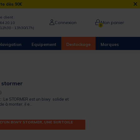
×
rte dès 90€
e client
Connexion
Mon panier
64 20 10
0
/12h30 - 13h30/17h)
Navigation
Equipement
Destockage
Marques
 stormer
 out of 5 Customer Rating
)
t : Le STORMER est un biwy solide et
e à monter, il e...
 D'UN BIWY STORMER, UNE SURTOILE