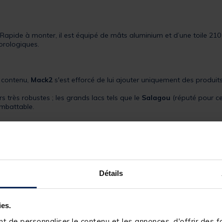
. Rapide à monter, il est équipé de mâts aluminium et d’une toile 21
orologiques.
x contenu,
Mack2
s'est efforcé de lui ajouter uniquement des produits
 très robustes ; les grands lacs tels que le
Salagou
(réputé pour ces
imbattable.
Détails
ies.
 de personnaliser le contenu et les annonces, d'offrir des fo