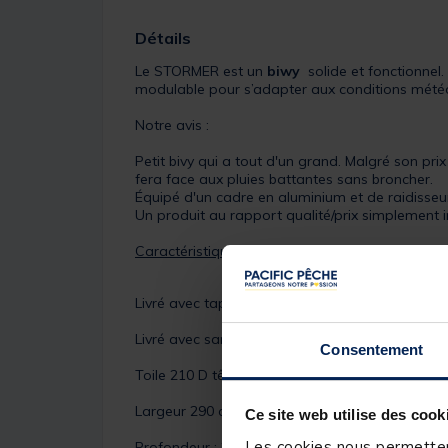
Détails
Le STORMER est un
biwy
solide et fonctionnel
modulable pour s’adapter aux conditions mété
Notre avis :
Petit bivy qui a tout d'un grand. Malgré son pri
fera face aux pluies battantes sans broncher.
Équipé d'un cadre en aluminium et de raidisseurs
Un produit au rapport qualité/prix simplement 
Caractéristiques :
Livré avec tapis de sol et sac de transport
Livré avec sardine à vrille en inox
Consentement
Toile 210 D tête hydrostatique 5000 mm
Largeur 290 cm
Ce site web utilise des cook
Les cookies nous permettent
Profondeur : 240 cm