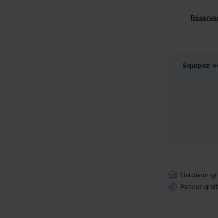
Réserver
Équipez-v
Livraison g
Retour grat