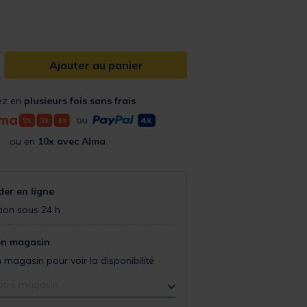
Ajouter au panier
ez en
plusieurs fois sans frais
ou
ou en
10x avec Alma
r en ligne
ion sous 24 h
en magasin
 magasin pour voir la disponibilité
otre magasin