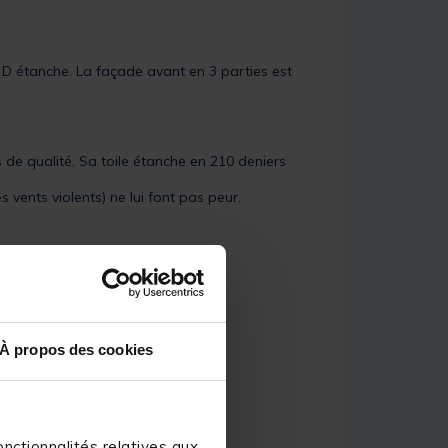
0 D étanche. La façade avant en 3 parties est
 de qualité. Sa toile étanche en 210 deniers
 vents violents) ne lui font pas peur.
À propos des cookies
nctionnalités relatives aux