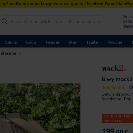
ite* en Relais et en Magasin ainsi que la Livraison Domicile offe
Servic
04 99 
(9h30
Silure
Coup
Feeder
Mer
Truite
Mouche
 stormer
Biwy mack2
[object Object]
(32
Détails du produi
fonctionnel. Rapid
POUR L'ACHAT
OFFERTE
199,
00 €