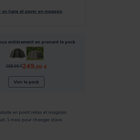
 en ligne et payer en magasin
ous entièrement en prenant le pack
249,
Price reduced from
to
00 €
288,99 €
Voir le pack
ratuite en point relais et magasin
uit, 1 mois pour changer d’avis