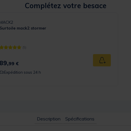
Complétez votre besace
MACK2
Surtoile mack2 stormer
(5)
[object Object] out of 5 Customer Rating
89,
Ajouter au pan
99 €
Expédition sous 24 h
Description
Spécifications