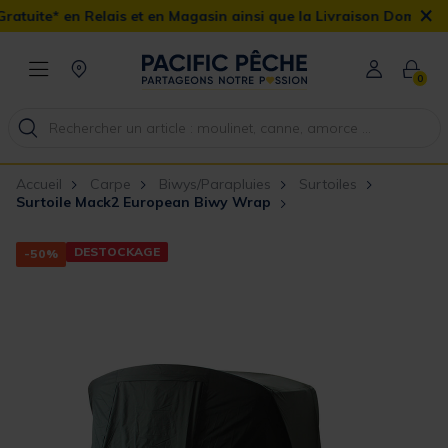
×
ais et en Magasin ainsi que la Livraison Domicile offerte dès 90€
0
Accueil
Carpe
Biwys/Parapluies
Surtoiles
Surtoile Mack2 European Biwy Wrap
DESTOCKAGE
-50%