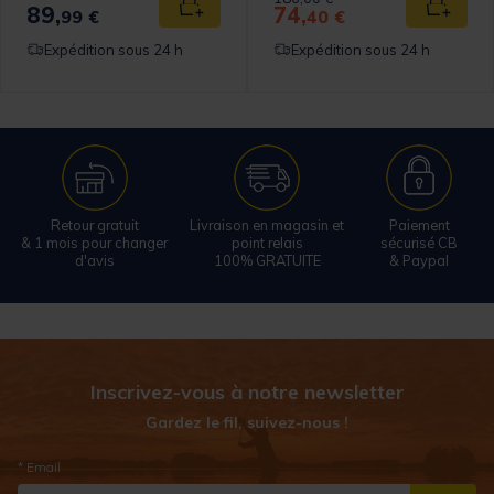
89,
74,
 au panier
Ajouter au panier
Ajouter
99 €
40 €
Expédition sous 24 h
Expédition sous 24 h
Retour gratuit
Livraison en magasin et
Paiement
& 1 mois pour changer
point relais
sécurisé CB
d'avis
100% GRATUITE
& Paypal
Inscrivez-vous à notre newsletter
Gardez le fil, suivez-nous !
* Email