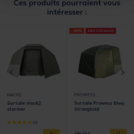
Ces produits pourraient vous
intéresser :
-60%
DESTOCKAGE
MACK2
PROWESS
Surtoile mack2
Surtoile Prowess Biwy
stormer
Stronghold
[object Object] out of 5 Customer Rating
(5)
Price reduced from
to
186,00 €