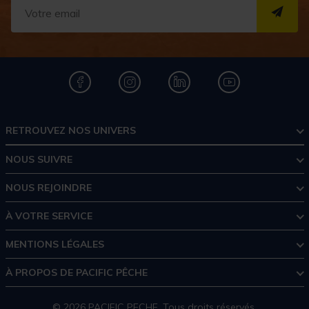
S''I
RETROUVEZ NOS UNIVERS
NOUS SUIVRE
NOUS REJOINDRE
À VOTRE SERVICE
MENTIONS LÉGALES
À PROPOS DE PACIFIC PÊCHE
© 2026 PACIFIC PECHE. Tous droits réservés.