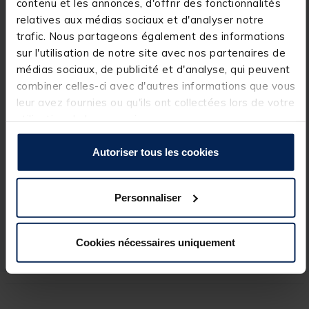
contenu et les annonces, d'offrir des fonctionnalités
biwy sous la pluie sans avoir des goutes de
relatives aux médias sociaux et d'analyser notre
condensation qui tombe à l'intérieur.
trafic. Nous partageons également des informations
Détails
sur l'utilisation de notre site avec nos partenaires de
médias sociaux, de publicité et d'analyse, qui peuvent
S'adapte à l'European Biwy 2 place
combiner celles-ci avec d'autres informations que vous
leur avez fournies ou qu'ils ont collectées lors de votre
utilisation de leurs services.
Spécifications
Autoriser tous les cookies
Réf.
157708-1
Personnaliser
Marque
MACK2
Cookies nécessaires uniquement