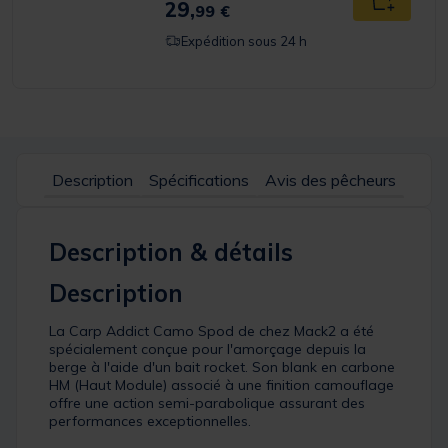
29,
Ajouter a
99 €
Expédition sous 24 h
Description
Spécifications
Avis des pêcheurs
Description & détails
Description
La Carp Addict Camo Spod de chez Mack2 a été
spécialement conçue pour l'amorçage depuis la
berge à l'aide d'un bait rocket. Son blank en carbone
HM (Haut Module) associé à une finition camouflage
offre une action semi-parabolique assurant des
performances exceptionnelles.