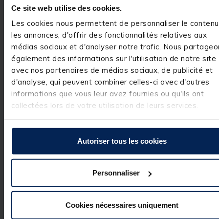
Bien
Ce site web utilise des cookies.
Avis du
04/10/2025
, suite
Les cookies nous permettent de personnaliser le contenu
expérience du
04/09/2025
Basé sur
2
avis soumis à un
les annonces, d'offrir des fonctionnalités relatives aux
Olivier B.
contrôle
médias sociaux et d'analyser notre trafic. Nous partageo
Voir tous les avis sur ce site
Utile
(0)
Signaler
également des informations sur l'utilisation de notre site
5
étoiles
1
avec nos partenaires de médias sociaux, de publicité et
4
étoiles
0
d'analyse, qui peuvent combiner celles-ci avec d'autres
Réponse de
pacificpeche.com
informations que vous leur avez fournies ou qu'ils ont
3
étoiles
0
Bonjour,

collectées lors de votre utilisation de leurs services.
2
étoiles
0
Merci beaucoup 
1
étoile
1
de votre note et 
votre 
commentaire.

Autoriser tous les cookies
L’équipe Pacific 
Pêche
Personnaliser
Avis vérifié
Cookies nécessaires uniquement
Finitions nul, plus qu'à 