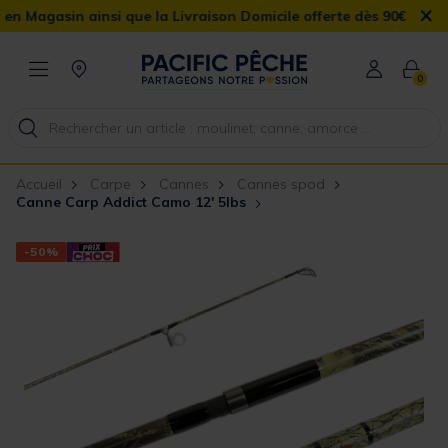
×
sin ainsi que la Livraison Domicile offerte dès 90€
0
Accueil
Carpe
Cannes
Cannes spod
Canne Carp Addict Camo 12' 5lbs
-50%