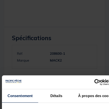
Spécifications
Réf.
208600-1
Marque
MACK2
Avis des pêcheurs
Consentement
Détails
À propos des coo
3
/
5
Avis vérifié