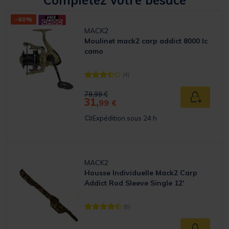
Complétez votre besace
-60%
MACK2
Moulinet mack2 carp addict 8000 lc
camo
(4)
[object Object] out of 5 Customer Rating
Price reduced from
to
79,99 €
31,
Ajouter a
99 €
Expédition sous 24 h
MACK2
Housse Individuelle Mack2 Carp
Addict Rod Sleeve Single 12'
(8)
[object Object] out of 5 Customer Rating