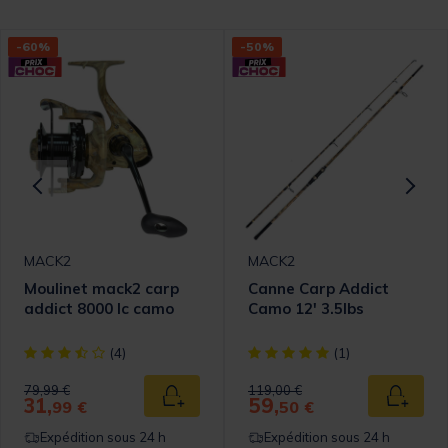
-60%
-50%
MACK2
MACK2
Moulinet mack2 carp
Canne Carp Addict
addict 8000 lc camo
Camo 12' 3.5lbs
omer Rating
[object Object] out of 5 Customer Rating
[object Object] out of 5 Cust
(4)
(1)
Price reduced from
to
Price reduced from
to
79,99 €
119,00 €
31,
59,
 au panier
Ajouter au panier
Ajouter
99 €
50 €
Expédition sous 24 h
Expédition sous 24 h