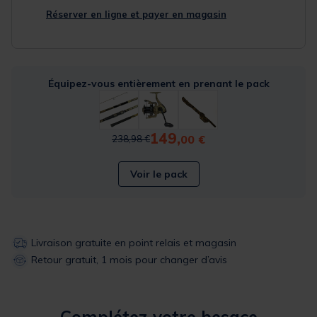
Réserver en ligne et payer en magasin
Équipez-vous entièrement en prenant le pack
149,
Price reduced from
to
00 €
238,98 €
Voir le pack
Livraison gratuite en point relais et magasin
Retour gratuit, 1 mois pour changer d’avis