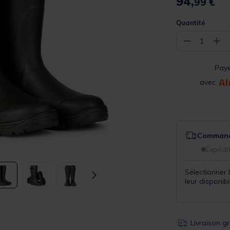
94,
99 €
Quantité
−
+
1
Pay
avec
Commande
Expédit
Sélectionner 
leur disponib
Livraison g