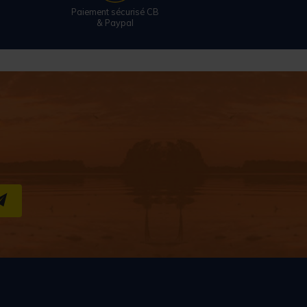
Paiement sécurisé CB
& Paypal
S''INSCRIRE