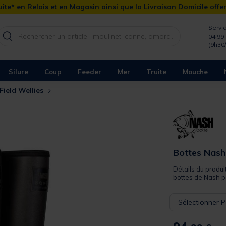
ite* en Relais et en Magasin ainsi que la Livraison Domicile offe
Servic
04 99 
(9h30
Silure
Coup
Feeder
Mer
Truite
Mouche
Field Wellies
Bottes Nash 
Détails du produi
bottes de Nash po
Sélectionner P