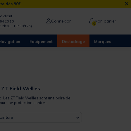
×
rte dès 90€
e client
Connexion
Mon panier
64 20 10
0
/12h30 - 13h30/17h)
Navigation
Equipement
Destockage
Marques
ZT Field Wellies
t : Les ZT Field Wellies sont une paire de
ur une protection contre...
ointure